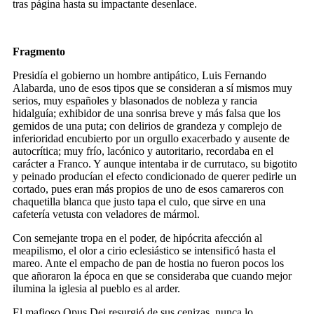
tras página hasta su impactante desenlace.
Fragmento
Presidía el gobierno un hombre antipático, Luis Fernando
Alabarda, uno de esos tipos que se consideran a sí mismos muy
serios, muy españoles y blasonados de nobleza y rancia
hidalguía; exhibidor de una sonrisa breve y más falsa que los
gemidos de una puta; con delirios de grandeza y complejo de
inferioridad encubierto por un orgullo exacerbado y ausente de
autocrítica; muy frío, lacónico y autoritario, recordaba en el
carácter a Franco. Y aunque intentaba ir de currutaco, su bigotito
y peinado producían el efecto condicionado de querer pedirle un
cortado, pues eran más propios de uno de esos camareros con
chaquetilla blanca que justo tapa el culo, que sirve en una
cafetería vetusta con veladores de mármol.
Con semejante tropa en el poder, de hipócrita afección al
meapilismo, el olor a cirio eclesiástico se intensificó hasta el
mareo. Ante el empacho de pan de hostia no fueron pocos los
que añoraron la época en que se consideraba que cuando mejor
ilumina la iglesia al pueblo es al arder.
El mafioso Opus Dei resurgió de sus cenizas, nunca lo