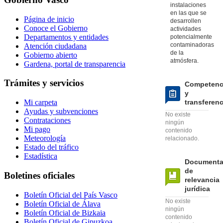
instalaciones
en las que se
Página de inicio
desarrollen
Conoce el Gobierno
actividades
Departamentos y entidades
potencialmente
contaminadoras
Atención ciudadana
de la
Gobierno abierto
atmósfera.
Gardena, portal de transparencia
Trámites y servicios
Competenc
y
transferen
Mi carpeta
Ayudas y subvenciones
No existe
Contrataciones
ningún
Mi pago
contenido
Meteorología
relacionado.
Estado del tráfico
Estadística
Documenta
de
Boletines oficiales
relevancia
jurídica
Boletín Oficial del País Vasco
No existe
Boletín Oficial de Álava
ningún
Boletín Oficial de Bizkaia
contenido
Boletín Oficial de Gipuzkoa