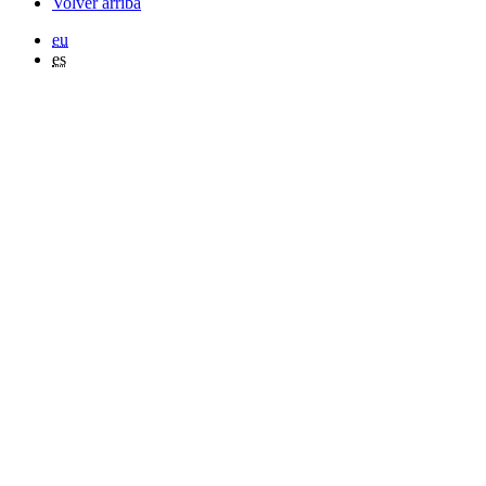
Volver arriba
eu
es