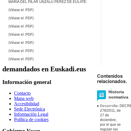
MARÍA DEL PILAR UNZALU PÉREZ DE EULATE.
(Véase el .PDF)
(Véase el .PDF)
(Véase el .PDF)
(Véase el .PDF)
(Véase el .PDF)
(Véase el .PDF)
(Véase el .PDF)
demandados en Euskadi.eus
Contenidos
Información general
relacionados.
Historia
Contacto
normativa
Mapa web
Accesibilidad
Desarrolla:
DECR
Sede Electrónica
278/2011, de
Información Legal
27 de
Política de cookies
diciembre,
por el que se
regulan las
Gobierno Vasco