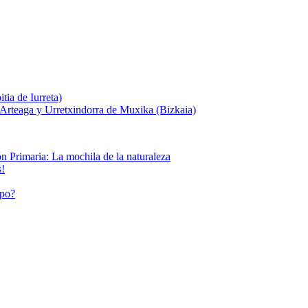
ia de Iurreta)
 Arteaga y Urretxindorra de Muxika (Bizkaia)
n Primaria: La mochila de la naturaleza
s!
mpo?