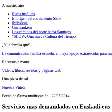
A nuestro aire
Rutas insólitas
El origen del movimiento Slow
Ibilbideak
Gazteaukera
Los caminos del norte hacia Santiago
"SLOW: Una nueva Cultura del Tiempo"
¿Y la familia qué?
La comunicación familia-escuela, el mejor apoyo extraescolar para nue
Recursos a mano
Videos, libros, revistas y páginas web
Una pizca de sal
Nuestra Viñeta
Fecha de última modificación: 22/05/2014
Servicios mas demandados en Euskadi.eus