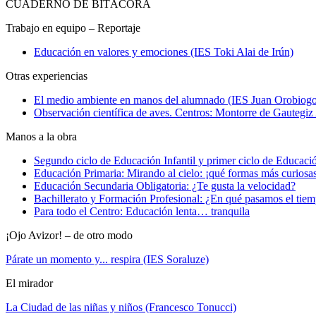
CUADERNO DE BITÁCORA
Trabajo en equipo – Reportaje
Educación en valores y emociones (IES Toki Alai de Irún)
Otras experiencias
El medio ambiente en manos del alumnado (IES Juan Orobiogoit
Observación científica de aves. Centros: Montorre de Gautegiz
Manos a la obra
Segundo ciclo de Educación Infantil y primer ciclo de Educació
Educación Primaria: Mirando al cielo: ¡qué formas más curiosa
Educación Secundaria Obligatoria: ¿Te gusta la velocidad?
Bachillerato y Formación Profesional: ¿En qué pasamos el tie
Para todo el Centro: Educación lenta… tranquila
¡Ojo Avizor! – de otro modo
Párate un momento y... respira (IES Soraluze)
El mirador
La Ciudad de las niñas y niños (Francesco Tonucci)