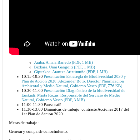
Araba. Amaia Barredo (PDF, 1 MB)
Bizkaia. Unai Gangoiti (PDF, 1 MB)
Gipuzkoa. Arantxa Ariztimuño (PDF, 1 MB)
10:15-10:30
Presentación Estrategia de Biodiversidad 2030 y
Plan de Acción 2020. Alexander Boto. Director Planificación
Ambiental y Medio Natural, Gobierno Vasco (PDF, 776 KB)
.
10:30-11:00
Presentación Diagnóstico de la biodiversidad de
Euskadi. Marta Rozas. Responsable del Servicio de Medio
Natural, Gobierno Vasco (PDF, 3 MB)
.
11:00-11:30 Pausa café
11:30-13:00 Dinámicas de trabajo: contraste Acciones 2017 del
1er Plan de Acción 2020.
Mesas de trabajo:
Generar y compartir conocimiento.