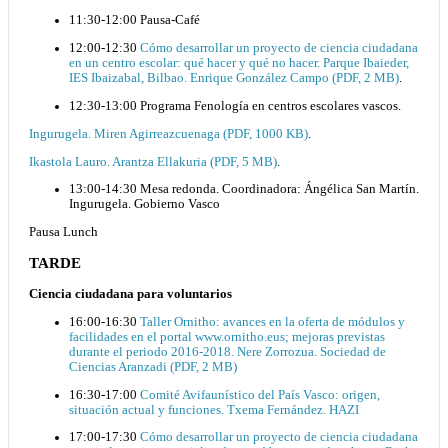
11:30-12:00 Pausa-Café
12:00-12:30
Cómo desarrollar un proyecto de ciencia ciudadana
en un centro escolar: qué hacer y qué no hacer. Parque Ibaieder,
IES Ibaizabal, Bilbao. Enrique González Campo (PDF, 2 MB)
.
12:30-13:00 Programa Fenología en centros escolares vascos.
Ingurugela. Miren Agirreazcuenaga (PDF, 1000 KB)
.
Ikastola Lauro. Arantza Ellakuria (PDF, 5 MB)
.
13:00-14:30 Mesa redonda. Coordinadora: Ángélica San Martín.
Ingurugela. Gobierno Vasco
Pausa Lunch
TARDE
Ciencia ciudadana para voluntarios
16:00-16:30
Taller Ornitho: avances en la oferta de módulos y
facilidades en el portal www.ornitho.eus; mejoras previstas
durante el periodo 2016-2018. Nere Zorrozua. Sociedad de
Ciencias Aranzadi (PDF, 2 MB)
16:30-17:00
Comité Avifaunístico del País Vasco: origen,
situación actual y funciones. Txema Fernández. HAZI
17:00-17:30
Cómo desarrollar un proyecto de ciencia ciudadana