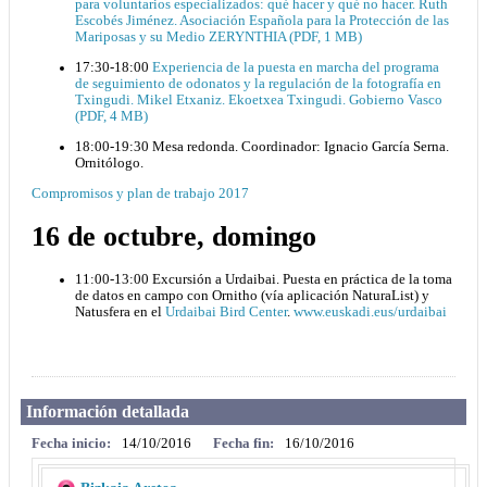
para voluntarios especializados: qué hacer y qué no hacer. Ruth
Escobés Jiménez. Asociación Española para la Protección de las
Mariposas y su Medio ZERYNTHIA (PDF, 1 MB)
17:30-18:00
Experiencia de la puesta en marcha del programa
de seguimiento de odonatos y la regulación de la fotografía en
Txingudi. Mikel Etxaniz. Ekoetxea Txingudi. Gobierno Vasco
(PDF, 4 MB)
18:00-19:30 Mesa redonda. Coordinador: Ignacio García Serna.
Ornitólogo.
Compromisos y plan de trabajo 2017
16 de octubre, domingo
11:00-13:00 Excursión a Urdaibai. Puesta en práctica de la toma
de datos en campo con Ornitho (vía aplicación NaturaList) y
Natusfera en el
Urdaibai Bird Center
.
www.euskadi.eus/urdaibai
Información detallada
Fecha inicio:
14/10/2016
Fecha fin:
16/10/2016