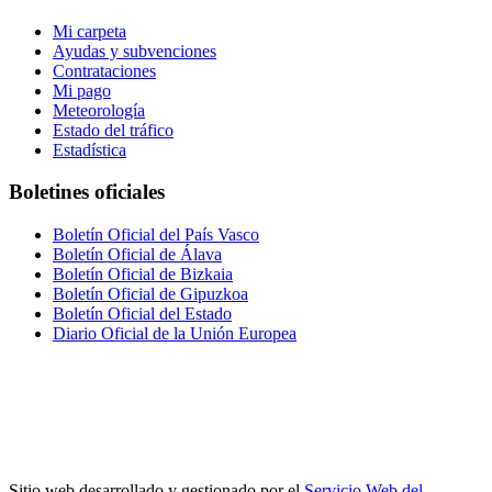
Mi carpeta
Ayudas y subvenciones
Contrataciones
Mi pago
Meteorología
Estado del tráfico
Estadística
Boletines oficiales
Boletín Oficial del País Vasco
Boletín Oficial de Álava
Boletín Oficial de Bizkaia
Boletín Oficial de Gipuzkoa
Boletín Oficial del Estado
Diario Oficial de la Unión Europea
Sitio web desarrollado y gestionado por el
Servicio Web del