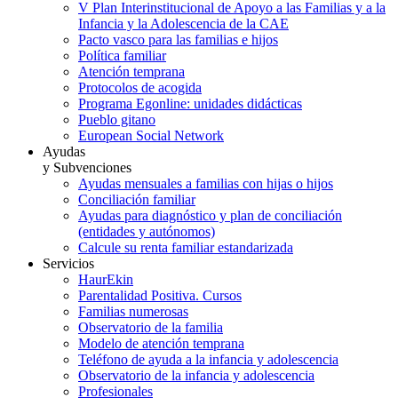
V Plan Interinstitucional de Apoyo a las Familias y a la
Infancia y la Adolescencia de la CAE
Pacto vasco para las familias e hijos
Política familiar
Atención temprana
Protocolos de acogida
Programa Egonline: unidades didácticas
Pueblo gitano
European Social Network
Ayudas
y Subvenciones
Ayudas mensuales a familias con hijas o hijos
Conciliación familiar
Ayudas para diagnóstico y plan de conciliación
(entidades y autónomos)
Calcule su renta familiar estandarizada
Servicios
HaurEkin
Parentalidad Positiva. Cursos
Familias numerosas
Observatorio de la familia
Modelo de atención temprana
Teléfono de ayuda a la infancia y adolescencia
Observatorio de la infancia y adolescencia
Profesionales