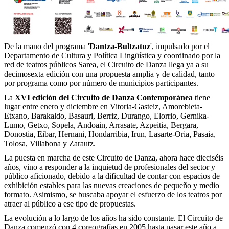
De la mano del programa '
Dantza-Bultzatuz
', impulsado por el
Departamento de Cultura y Política Lingüística y coordinado por la
red de teatros públicos Sarea, el Circuito de Danza llega ya a su
decimosexta edición con una propuesta amplia y de calidad, tanto
por programa como por número de municipios participantes.
La
XVI edición del Circuito de Danza Contemporánea
tiene
lugar entre enero y diciembre en Vitoria-Gasteiz, Amorebieta-
Etxano, Barakaldo, Basauri, Berriz, Durango, Elorrio, Gernika-
Lumo, Getxo, Sopela, Andoain, Arrasate, Azpeitia, Bergara,
Donostia, Eibar, Hernani, Hondarribia, Irun, Lasarte-Oria, Pasaia,
Tolosa, Villabona y Zarautz.
La puesta en marcha de este Circuito de Danza, ahora hace dieciséis
años, vino a responder a la inquietud de profesionales del sector y
público aficionado, debido a la dificultad de contar con espacios de
exhibición estables para las nuevas creaciones de pequeño y medio
formato. Asimismo, se buscaba apoyar el esfuerzo de los teatros por
atraer al público a ese tipo de propuestas.
La evolución a lo largo de los años ha sido constante. El Circuito de
Danza comenzó con 4 coreografías en 2005 hasta pasar este año a