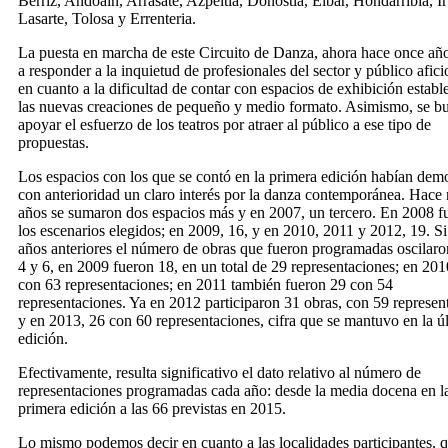
Berriz, Andoain, Arrasate, Azpeitia, Donostia, Eibar, Hondarribia, I
Lasarte, Tolosa y Errenteria.
La puesta en marcha de este Circuito de Danza, ahora hace once año
a responder a la inquietud de profesionales del sector y público afic
en cuanto a la dificultad de contar con espacios de exhibición establ
las nuevas creaciones de pequeño y medio formato. Asimismo, se b
apoyar el esfuerzo de los teatros por atraer al público a ese tipo de
propuestas.
Los espacios con los que se contó en la primera edición habían dem
con anterioridad un claro interés por la danza contemporánea. Hace
años se sumaron dos espacios más y en 2007, un tercero. En 2008 f
los escenarios elegidos; en 2009, 16, y en 2010, 2011 y 2012, 19. Si
años anteriores el número de obras que fueron programadas oscilaro
4 y 6, en 2009 fueron 18, en un total de 29 representaciones; en 201
con 63 representaciones; en 2011 también fueron 29 con 54
representaciones. Ya en 2012 participaron 31 obras, con 59 represen
y en 2013, 26 con 60 representaciones, cifra que se mantuvo en la ú
edición.
Efectivamente, resulta significativo el dato relativo al número de
representaciones programadas cada año: desde la media docena en l
primera edición a las 66 previstas en 2015.
Lo mismo podemos decir en cuanto a las localidades participantes, 