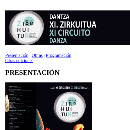
Presentación
|
Obras
|
Programación
Otras ediciones
PRESENTACIÓN