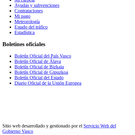
Ayudas y subvenciones
Contrataciones
Mi pago
Meteorología
Estado del tráfico
Estadística
Boletines oficiales
Boletín Oficial del País Vasco
Boletín Oficial de Álava
Boletín Oficial de Bizkaia
Boletín Oficial de Gipuzkoa
Boletín Oficial del Estado
Diario Oficial de la Unión Europea
Sitio web desarrollado y gestionado por el
Servicio Web del
Gobierno Vasco