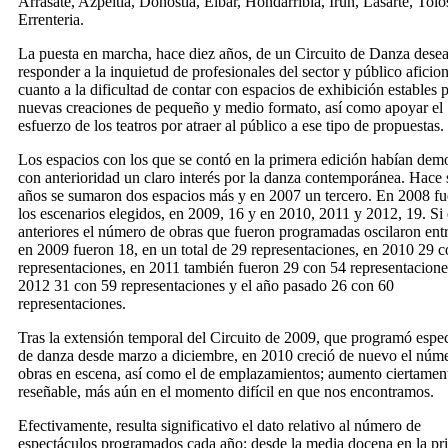
Arrasate, Azpeitia, Donostia, Eibar, Hondarribia, Irún, Lasarte, Tolo
Errenteria.
La puesta en marcha, hace diez años, de un Circuito de Danza dese
responder a la inquietud de profesionales del sector y público aficio
cuanto a la dificultad de contar con espacios de exhibición estables p
nuevas creaciones de pequeño y medio formato, así como apoyar el
esfuerzo de los teatros por atraer al público a ese tipo de propuestas.
Los espacios con los que se contó en la primera edición habían dem
con anterioridad un claro interés por la danza contemporánea. Hace 
años se sumaron dos espacios más y en 2007 un tercero. En 2008 fu
los escenarios elegidos, en 2009, 16 y en 2010, 2011 y 2012, 19. Si
anteriores el número de obras que fueron programadas oscilaron entr
en 2009 fueron 18, en un total de 29 representaciones, en 2010 29 
representaciones, en 2011 también fueron 29 con 54 representacione
2012 31 con 59 representaciones y el año pasado 26 con 60
representaciones.
Tras la extensión temporal del Circuito de 2009, que programó espe
de danza desde marzo a diciembre, en 2010 creció de nuevo el núm
obras en escena, así como el de emplazamientos; aumento ciertamen
reseñable, más aún en el momento difícil en que nos encontramos.
Efectivamente, resulta significativo el dato relativo al número de
espectáculos programados cada año: desde la media docena en la pr