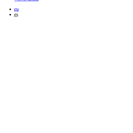
eu
es