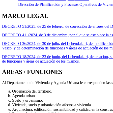
Dirección de Planificación y Procesos Operativos de Vivie
MARCO LEGAL
DECRETO 51/2025, de 25 de febrero, de corrección de errores del Dec
DECRETO 411/2024, de 3 de diciembre, por el que se establece la es
DECRETO 36/2024, de 30 de julio, del Lehendakari, de modificación
Vasco, y de determinación de funciones y áreas de actuación de los m
DECRETO 18/2024, de 23 de junio, del Lehendakari, de creación, su
de funciones y áreas de actuación de los mismos.
ÁREAS / FUNCIONES
Al Departamento de Vivienda y Agenda Urbana le corresponden las sig
Ordenación del territorio.
Agenda urbana.
Suelo y urbanismo.
Vivienda, suelo y urbanización afectos a vivienda.
Arquitectura, edificación, sostenibilidad y calidad en la constru