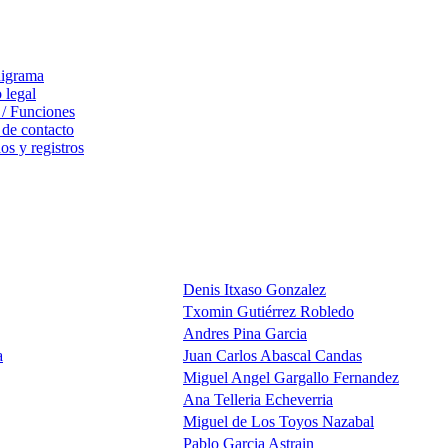
igrama
 legal
 / Funciones
 de contacto
s y registros
Denis Itxaso Gonzalez
Txomin Gutiérrez Robledo
Andres Pina Garcia
a
Juan Carlos Abascal Candas
Miguel Angel Gargallo Fernandez
Ana Telleria Echeverria
Miguel de Los Toyos Nazabal
Pablo Garcia Astrain