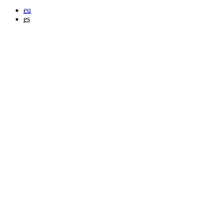
eu
es