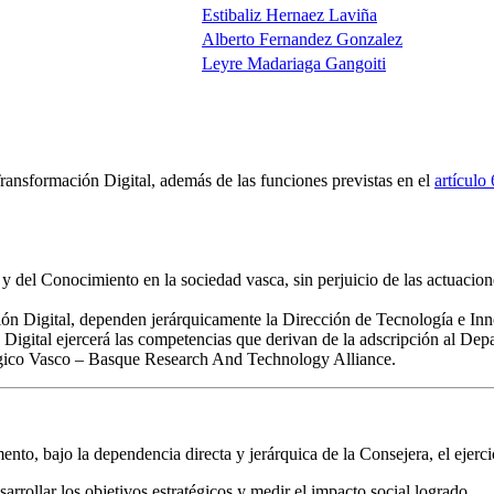
Estibaliz Hernaez Laviña
Alberto Fernandez Gonzalez
Leyre Madariaga Gangoiti
ransformación Digital, además de las funciones previstas en el
artículo 
y del Conocimiento en la sociedad vasca, sin perjuicio de las actuacion
ón Digital, dependen jerárquicamente la Dirección de Tecnología e In
 Digital ejercerá las competencias que derivan de la adscripción al D
ógico Vasco – Basque Research And Technology Alliance.
to, bajo la dependencia directa y jerárquica de la Consejera, el ejercic
sarrollar los objetivos estratégicos y medir el impacto social logrado.