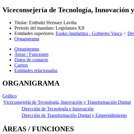
Viceconsejería de Tecnología, Innovación 
Titular
:
Estibaliz Hernaez Laviña
Periodo del mandato
:
Legislatura XII
Entidades superiores
:
Eusko Jaurlaritza - Gobierno Vasco
>
Des
Organigrama
Organigrama
Áreas / Funciones
Datos de contacto
Cargos
Entidades relacionadas
ORGANIGRAMA
Gráfico
Viceconsejería de Tecnología, Innovación y Transformación Digital
Dirección de Tecnología e Innovación
Dirección de Transformación Digital y Emprendimiento
ÁREAS / FUNCIONES