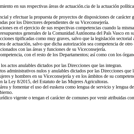
ento en sus respectivas áreas de actuación.cia de la actuación política 
cial y efectuar la propuesta de proyectos de disposiciones de carácter g
tadas por los Directores dependientes de su Viceconsejería.
iones en el ejercicio de sus respectivas competencias cuando la misma 
resupuestos generales de la Comunidad Autónoma del País Vasco en sus
racciones tipificadas como muy graves, salvo que la legislación sectorial
área de actuación, salvo que dicha autorización sea competencia de otro
cionados con las áreas y funciones de su Viceconsejería.
competencia, con el resto de los Departamentos; así como con los órgan
 los actos anulables dictados por las Direcciones que las integran.
ctos administrativos nulos y anulables dictados por las Direcciones que l
ujeres y hombres en su Viceconsejería y en los ámbitos de su competenc
n la Ley 8/2015, del Estatuto de las Mujeres Agricultoras.
u área y fomentar el uso del euskera como lengua de servicio y lengua d
bierno.
urídico vigente o tengan el carácter de comunes por venir atribuidas co