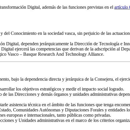
ransformación Digital, además de las funciones previstas en el
artículo 
y del Conocimiento en la sociedad vasca, sin perjuicio de las actuacion
ón Digital, dependen jerárquicamente la Dirección de Tecnología e In
 Digital ejercerá las competencias que derivan de la adscripción al D
ógico Vasco – Basque Research And Technology Alliance.
to, bajo la dependencia directa y jerárquica de la Consejera, el ejercic
sarrollar los objetivos estratégicos y medir el impacto social logrado.
como de las Direcciones y demás órganos y unidades administrativas depen
starle asistencia técnica en el ámbito de las funciones que tenga encom
Estado, Comunidades Autónomas y Diputaciones Forales y entidades local
nes europeas e internacionales, tanto públicas como privadas.
ciones y Unidades administrativas en el marco de los criterios organizat