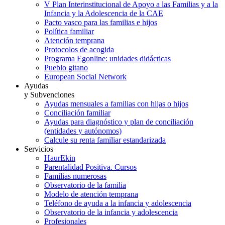
V Plan Interinstitucional de Apoyo a las Familias y a la
Infancia y la Adolescencia de la CAE
Pacto vasco para las familias e hijos
Política familiar
Atención temprana
Protocolos de acogida
Programa Egonline: unidades didácticas
Pueblo gitano
European Social Network
Ayudas
y Subvenciones
Ayudas mensuales a familias con hijas o hijos
Conciliación familiar
Ayudas para diagnóstico y plan de conciliación
(entidades y autónomos)
Calcule su renta familiar estandarizada
Servicios
HaurEkin
Parentalidad Positiva. Cursos
Familias numerosas
Observatorio de la familia
Modelo de atención temprana
Teléfono de ayuda a la infancia y adolescencia
Observatorio de la infancia y adolescencia
Profesionales