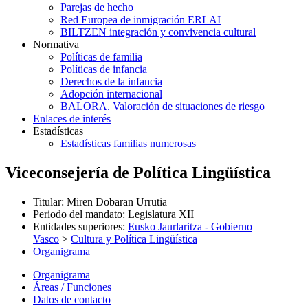
Parejas de hecho
Red Europea de inmigración ERLAI
BILTZEN integración y convivencia cultural
Normativa
Políticas de familia
Políticas de infancia
Derechos de la infancia
Adopción internacional
BALORA. Valoración de situaciones de riesgo
Enlaces de interés
Estadísticas
Estadísticas familias numerosas
Viceconsejería de Política Lingüística
Titular
:
Miren Dobaran Urrutia
Periodo del mandato
:
Legislatura XII
Entidades superiores
:
Eusko Jaurlaritza - Gobierno
Vasco
>
Cultura y Política Lingüística
Organigrama
Organigrama
Áreas / Funciones
Datos de contacto