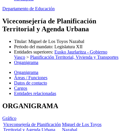
Departamento de Educación
Viceconsejería de Planificación
Territorial y Agenda Urbana
Titular
:
Miguel de Los Toyos Nazabal
Periodo del mandato
:
Legislatura XII
Entidades superiores
:
Eusko Jaurlaritza - Gobierno
Vasco
>
Planificación Territorial, Vivienda y Transportes
Organigrama
Organigrama
Áreas / Funciones
Datos de contacto
Cargos
Entidades relacionadas
ORGANIGRAMA
Gráfico
Viceconsejería de Planificación
Miguel de Los Toyos
Territorial y Agenda Urbana
Nazabal