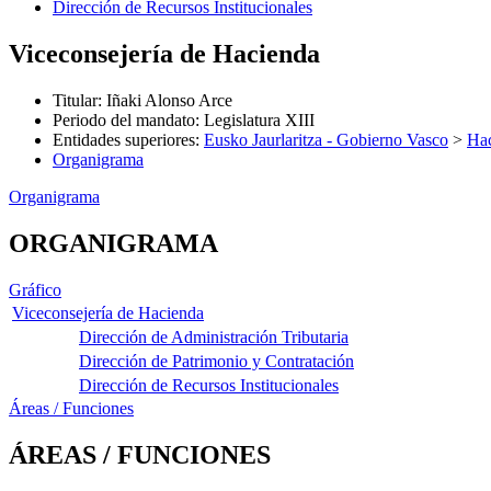
Dirección de Recursos Institucionales
Viceconsejería de Hacienda
Titular
:
Iñaki Alonso Arce
Periodo del mandato
:
Legislatura XIII
Entidades superiores
:
Eusko Jaurlaritza - Gobierno Vasco
>
Hac
Organigrama
Organigrama
ORGANIGRAMA
Gráfico
Viceconsejería de Hacienda
Dirección de Administración Tributaria
Dirección de Patrimonio y Contratación
Dirección de Recursos Institucionales
Áreas / Funciones
ÁREAS / FUNCIONES