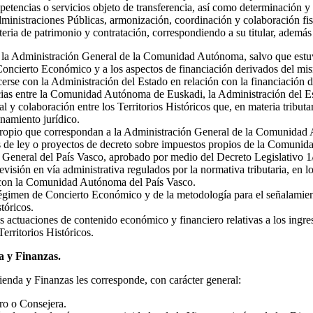
etencias o servicios objeto de transferencia, así como determinación y ge
Administraciones Públicas, armonización, coordinación y colaboración 
eria de patrimonio y contratación, correspondiendo a su titular, además
 la Administración General de la Comunidad Autónoma, salvo que estuvi
l Concierto Económico y a los aspectos de financiación derivados del mi
cerse con la Administración del Estado en relación con la financiación 
cias entre la Comunidad Autónoma de Euskadi, la Administración del Est
al y colaboración entre los Territorios Históricos que, en materia trib
namiento jurídico.
o propio que correspondan a la Administración General de la Comunidad 
s de ley o proyectos de decreto sobre impuestos propios de la Comunida
 General del País Vasco, aprobado por medio del Decreto Legislativo 1
visión en vía administrativa regulados por la normativa tributaria, en l
s con la Comunidad Autónoma del País Vasco.
régimen de Concierto Económico y de la metodología para el señalamien
tóricos.
s actuaciones de contenido económico y financiero relativas a los ing
Territorios Históricos.
a y Finanzas.
enda y Finanzas les corresponde, con carácter general:
ro o Consejera.