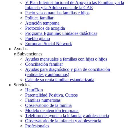
V Plan Interinstitucional de Apoyo a las Familias y a la
Infancia y la Adolescencia de la CAE
Pacto vasco para las familias e hijos
Política familiar
Atención temprana
Protocolos de acogida
Programa Egonline: unidades didácticas
Pueblo gitano
European Social Network
Ayudas
y Subvenciones
Ayudas mensuales a familias con hijas o hijos
Conciliación familiar
Ayudas para diagnóstico y plan de conciliación
(entidades y autónomos)
Calcule su renta familiar estandarizada
Servicios
HaurEkin
Parentalidad Positiva. Cursos
Familias numerosas
Observatorio de la familia
Modelo de atención temprana
Teléfono de ayuda a la infancia y adolescencia
Observatorio de la infancia y adolescencia
Profesionales