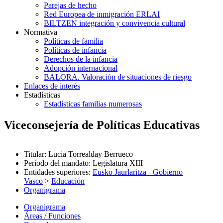
Parejas de hecho
Red Europea de inmigración ERLAI
BILTZEN integración y convivencia cultural
Normativa
Políticas de familia
Políticas de infancia
Derechos de la infancia
Adopción internacional
BALORA. Valoración de situaciones de riesgo
Enlaces de interés
Estadísticas
Estadísticas familias numerosas
Viceconsejería de Políticas Educativas
Titular
:
Lucia Torrealday Berrueco
Periodo del mandato
:
Legislatura XIII
Entidades superiores
:
Eusko Jaurlaritza - Gobierno
Vasco
>
Educación
Organigrama
Organigrama
Áreas / Funciones