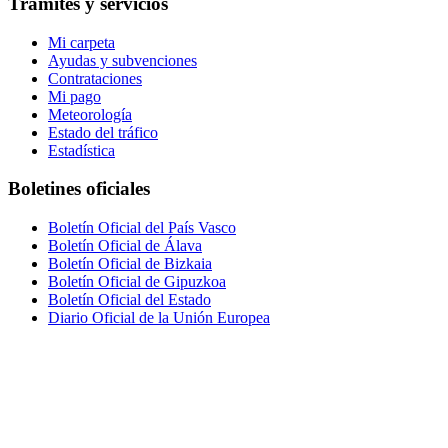
Trámites y servicios
Mi carpeta
Ayudas y subvenciones
Contrataciones
Mi pago
Meteorología
Estado del tráfico
Estadística
Boletines oficiales
Boletín Oficial del País Vasco
Boletín Oficial de Álava
Boletín Oficial de Bizkaia
Boletín Oficial de Gipuzkoa
Boletín Oficial del Estado
Diario Oficial de la Unión Europea