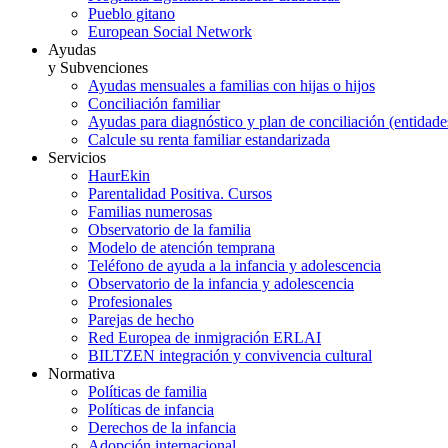
Pueblo gitano
European Social Network
Ayudas
y Subvenciones
Ayudas mensuales a familias con hijas o hijos
Conciliación familiar
Ayudas para diagnóstico y plan de conciliación (entidad
Calcule su renta familiar estandarizada
Servicios
HaurEkin
Parentalidad Positiva. Cursos
Familias numerosas
Observatorio de la familia
Modelo de atención temprana
Teléfono de ayuda a la infancia y adolescencia
Observatorio de la infancia y adolescencia
Profesionales
Parejas de hecho
Red Europea de inmigración ERLAI
BILTZEN integración y convivencia cultural
Normativa
Políticas de familia
Políticas de infancia
Derechos de la infancia
Adopción internacional