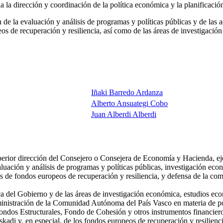
a dirección y coordinación de la política económica y la planificación
n de la evaluación y análisis de programas y políticas públicas y de l
peos de recuperación y resiliencia, así como de las áreas de investigac
Iñaki Barredo Ardanza
Alberto Ansuategi Cobo
Juan Alberdi Alberdi
rior dirección del Consejero o Consejera de Economía y Hacienda, eje
aluación y análisis de programas y políticas públicas, investigación e
is de fondos europeos de recuperación y resiliencia, y defensa de la com
ca del Gobierno y de las áreas de investigación económica, estudios e
ministración de la Comunidad Autónoma del País Vasco en materia de po
 Fondos Estructurales, Fondo de Cohesión y otros instrumentos financier
di y, en especial, de los fondos europeos de recuperación y resilienci