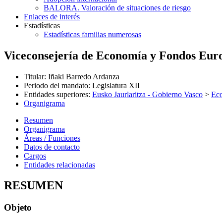
BALORA. Valoración de situaciones de riesgo
Enlaces de interés
Estadísticas
Estadísticas familias numerosas
Viceconsejería de Economía y Fondos Eur
Titular
:
Iñaki Barredo Ardanza
Periodo del mandato
:
Legislatura XII
Entidades superiores
:
Eusko Jaurlaritza - Gobierno Vasco
>
Ec
Organigrama
Resumen
Organigrama
Áreas / Funciones
Datos de contacto
Cargos
Entidades relacionadas
RESUMEN
Objeto