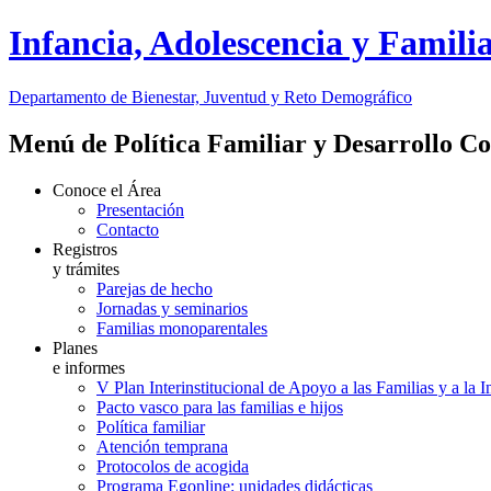
Infancia, Adolescencia y Famili
Departamento de Bienestar, Juventud y Reto Demográfico
Menú de Política Familiar y Desarrollo C
Conoce el Área
Presentación
Contacto
Registros
y trámites
Parejas de hecho
Jornadas y seminarios
Familias monoparentales
Planes
e informes
V Plan Interinstitucional de Apoyo a las Familias y a la 
Pacto vasco para las familias e hijos
Política familiar
Atención temprana
Protocolos de acogida
Programa Egonline: unidades didácticas