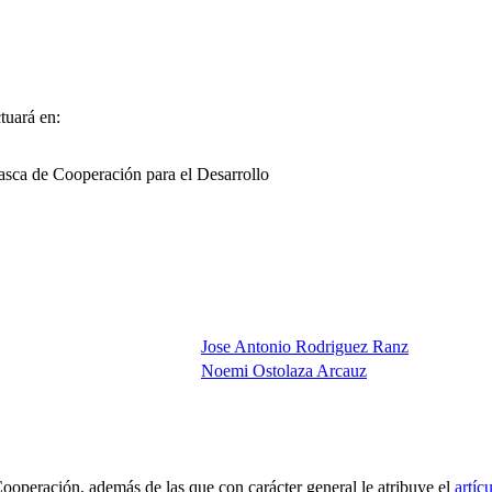
uará en:
asca de Cooperación para el Desarrollo
Jose Antonio Rodriguez Ranz
Noemi Ostolaza Arcauz
peración, además de las que con carácter general le atribuye el
artíc