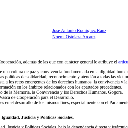
Jose Antonio Rodriguez Ranz
Noemi Ostolaza Arcauz
peración, además de las que con carácter general le atribuye el
artíc
o de una cultura de paz y convivencia fundamentada en la dignidad hum
s políticas de solidaridad, reconocimiento y atención a todas las víctim
ta a los retos emergentes de los derechos humanos, la convivencia y la 
formación en los ámbitos relacionados con los apartados precedentes.
ituto de la Memoria, la Convivencia y los Derechos Humanos, Gogora.
 Vasca de Cooperación para el Desarrollo.
nes en el desarrollo de los mismos fines, especialmente con el Parlamen
gualdad, Justicia y Políticas Sociales.
, Justicia y Políticas Sociales, bajo la dependencia directa y jerárquic