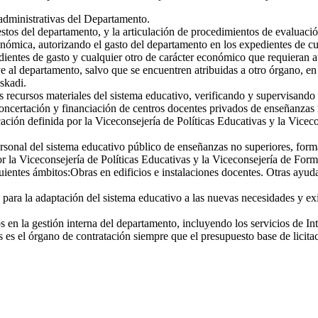
administrativas del Departamento.
tos del departamento, y la articulación de procedimientos de evaluación
nómica, autorizando el gasto del departamento en los expedientes de cua
dientes de gasto y cualquier otro de carácter económico que requieran
 al departamento, salvo que se encuentren atribuidas a otro órgano, en
skadi.
 recursos materiales del sistema educativo, verificando y supervisando l
oncertación y financiación de centros docentes privados de enseñanzas n
ación definida por la Viceconsejería de Políticas Educativas y la Vicec
rsonal del sistema educativo público de enseñanzas no superiores, formac
r la Viceconsejería de Políticas Educativas y la Viceconsejería de For
ientes ámbitos:Obras en edificios e instalaciones docentes. Otras ayudas
para la adaptación del sistema educativo a las nuevas necesidades y ex
s en la gestión interna del departamento, incluyendo los servicios de Int
s el órgano de contratación siempre que el presupuesto base de licitaci