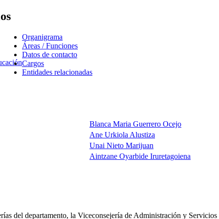
ios
Organigrama
Áreas / Funciones
Datos de contacto
ucación
Cargos
Entidades relacionadas
Blanca Maria Guerrero Ocejo
Ane Urkiola Alustiza
Unai Nieto Marijuan
Aintzane Oyarbide Iruretagoiena
ías del departamento, la Viceconsejería de Administración y Servicios ti