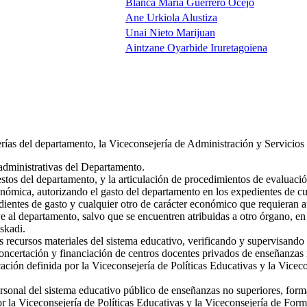
Blanca Maria Guerrero Ocejo
Ane Urkiola Alustiza
Unai Nieto Marijuan
Aintzane Oyarbide Iruretagoiena
ías del departamento, la Viceconsejería de Administración y Servicios ti
administrativas del Departamento.
tos del departamento, y la articulación de procedimientos de evaluación
nómica, autorizando el gasto del departamento en los expedientes de cua
dientes de gasto y cualquier otro de carácter económico que requieran
 al departamento, salvo que se encuentren atribuidas a otro órgano, en
skadi.
 recursos materiales del sistema educativo, verificando y supervisando l
oncertación y financiación de centros docentes privados de enseñanzas n
ación definida por la Viceconsejería de Políticas Educativas y la Vicec
rsonal del sistema educativo público de enseñanzas no superiores, formac
r la Viceconsejería de Políticas Educativas y la Viceconsejería de For