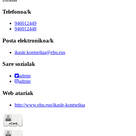
Telefonoa/k
946012449
946012448
Posta elektronikoa/k
ikasle.kontseilua@ehu.eus
Sare sozialak
admin
admin
Web atariak
http://www.ehu.eus/ikasle-kontseilua