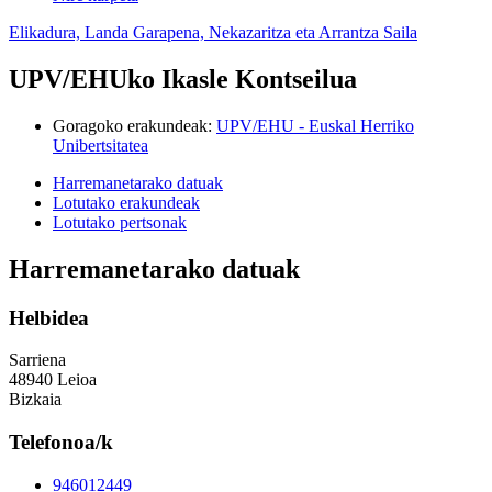
Elikadura, Landa Garapena, Nekazaritza eta Arrantza Saila
UPV/EHUko Ikasle Kontseilua
Goragoko erakundeak
:
UPV/EHU - Euskal Herriko
Unibertsitatea
Harremanetarako datuak
Lotutako erakundeak
Lotutako pertsonak
Harremanetarako datuak
Helbidea
Sarriena
48940 Leioa
Bizkaia
Telefonoa/k
946012449