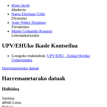
Hugo Jacob
Idazkaria
Naroa Elorriaga Uribe
Diruzaina
Asier Núñez Domingo
Presidentea
Martin Goitiandia Roquero
Lehendakariordea
UPV/EHUko Ikasle Kontseilua
Goragoko erakundeak
:
UPV/EHU - Euskal Herriko
Unibertsitatea
Harremanetarako datuak
Harremanetarako datuak
Helbidea
Sarriena
48940 Leioa
Bizkaia