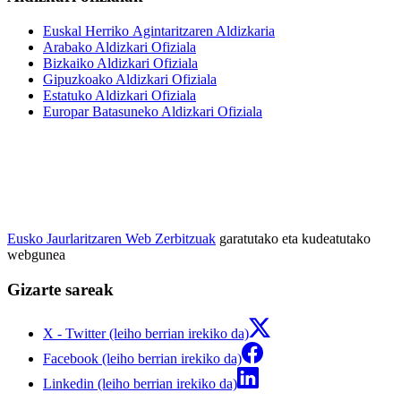
Euskal Herriko Agintaritzaren Aldizkaria
Arabako Aldizkari Ofiziala
Bizkaiko Aldizkari Ofiziala
Gipuzkoako Aldizkari Ofiziala
Estatuko Aldizkari Ofiziala
Europar Batasuneko Aldizkari Ofiziala
Eusko Jaurlaritzaren Web Zerbitzuak
garatutako eta kudeatutako
webgunea
Gizarte sareak
X - Twitter (leiho berrian irekiko da)
Facebook (leiho berrian irekiko da)
Linkedin (leiho berrian irekiko da)