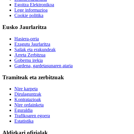
Egoitza Elektronikoa
Lege informazioa
Cookie politika
Eusko Jaurlaritza
Hasiera-orria
Ezagutu Jaurlaritza
Sailak eta erakundeak
Arreta Zerbitzua
Gobernu irekia
Gardena, gardetasunaren ataria
Tramiteak eta zerbitzuak
Nire karpeta
Dirulaguntzak
Kontratazioak
Nire ordainketa
Eguraldia
Trafikoaren egoera
Estatistika
Aldizkari ofizialak