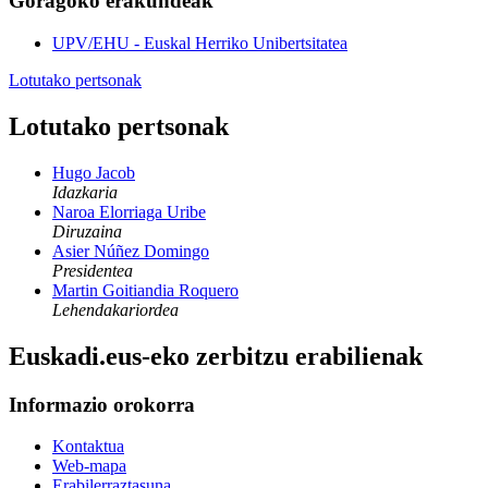
Goragoko erakundeak
UPV/EHU - Euskal Herriko Unibertsitatea
Lotutako pertsonak
Lotutako pertsonak
Hugo Jacob
Idazkaria
Naroa Elorriaga Uribe
Diruzaina
Asier Núñez Domingo
Presidentea
Martin Goitiandia Roquero
Lehendakariordea
Euskadi.eus-eko zerbitzu erabilienak
Informazio orokorra
Kontaktua
Web-mapa
Erabilerraztasuna