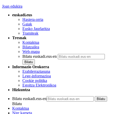
Joan edukira
euskadi.eus
Hasiera-orria
Gaiak
Eusko Jaurlaritza
Tramiteak
Tresnak
Kontaktua
Bilatzailea
Web-mapa
Bilatu euskadi.eus-en
Informazio Orokorra
Erabilerraztasuna
Lege-informazioa
Cookie politika
Egoitza Elektronikoa
Hizkuntza
Bilatu euskadi.eus-en
Bilatu
Kontaktua
Nire karpeta