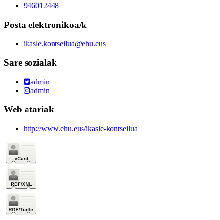
946012448
Posta elektronikoa/k
ikasle.kontseilua@ehu.eus
Sare sozialak
admin
admin
Web atariak
http://www.ehu.eus/ikasle-kontseilua