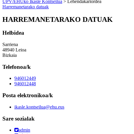
UPV/EHUko Ikasle Kontseilua
> Lehendakariordea
Harremanetarako datuak
HARREMANETARAKO DATUAK
Helbidea
Sarriena
48940 Leioa
Bizkaia
Telefonoa/k
946012449
946012448
Posta elektronikoa/k
ikasle.kontseilua@ehu.eus
Sare sozialak
admin