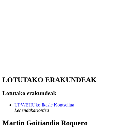
LOTUTAKO ERAKUNDEAK
Lotutako erakundeak
UPV/EHUko Ikasle Kontseilua
Lehendakariordea
Martin Goitiandia Roquero