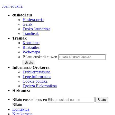
Joan edukira
euskadi.eus
Hasiera-orria
Gaiak
Eusko Jaurlaritza
Tramiteak
Tresnak
Kontaktua
Bilatzailea
Web-mapa
Bilatu euskadi.eus-en
Informazio Orokorra
Erabilerraztasuna
Lege-informazioa
Cookie politika
Egoitza Elektronikoa
Hizkuntza
Bilatu euskadi.eus-en
Bilatu
Kontaktua
Nire karpeta