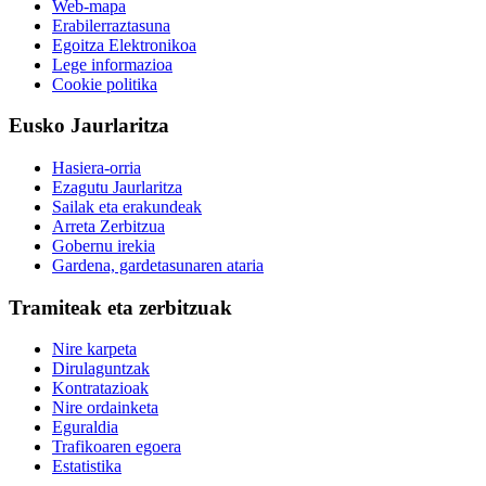
Web-mapa
Erabilerraztasuna
Egoitza Elektronikoa
Lege informazioa
Cookie politika
Eusko Jaurlaritza
Hasiera-orria
Ezagutu Jaurlaritza
Sailak eta erakundeak
Arreta Zerbitzua
Gobernu irekia
Gardena, gardetasunaren ataria
Tramiteak eta zerbitzuak
Nire karpeta
Dirulaguntzak
Kontratazioak
Nire ordainketa
Eguraldia
Trafikoaren egoera
Estatistika