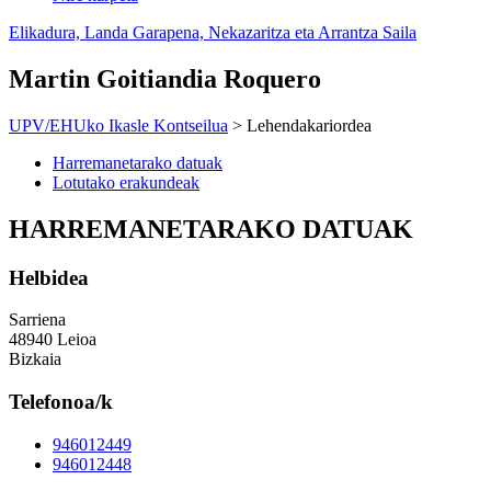
Elikadura, Landa Garapena, Nekazaritza eta Arrantza Saila
Martin Goitiandia Roquero
UPV/EHUko Ikasle Kontseilua
> Lehendakariordea
Harremanetarako datuak
Lotutako erakundeak
HARREMANETARAKO DATUAK
Helbidea
Sarriena
48940 Leioa
Bizkaia
Telefonoa/k
946012449
946012448