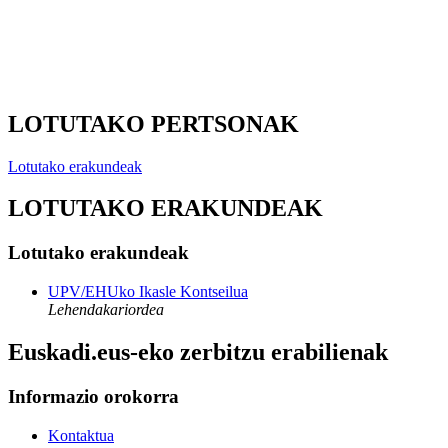
LOTUTAKO PERTSONAK
Lotutako erakundeak
LOTUTAKO ERAKUNDEAK
Lotutako erakundeak
UPV/EHUko Ikasle Kontseilua
Lehendakariordea
Euskadi.eus-eko zerbitzu erabilienak
Informazio orokorra
Kontaktua