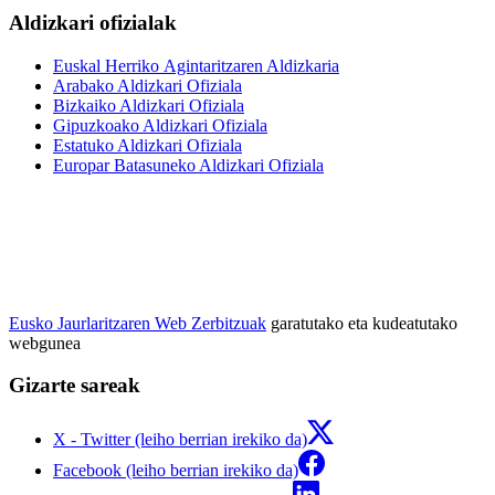
Aldizkari ofizialak
Euskal Herriko Agintaritzaren Aldizkaria
Arabako Aldizkari Ofiziala
Bizkaiko Aldizkari Ofiziala
Gipuzkoako Aldizkari Ofiziala
Estatuko Aldizkari Ofiziala
Europar Batasuneko Aldizkari Ofiziala
Eusko Jaurlaritzaren Web Zerbitzuak
garatutako eta kudeatutako
webgunea
Gizarte sareak
X - Twitter (leiho berrian irekiko da)
Facebook (leiho berrian irekiko da)