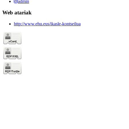
admin
Web atariak
http://www.ehu.eus/ikasle-kontseilua