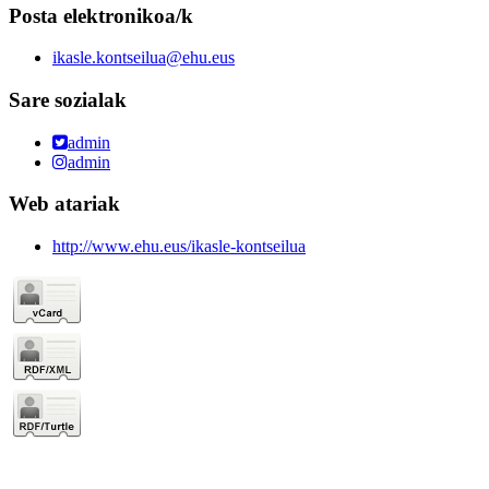
Posta elektronikoa/k
ikasle.kontseilua@ehu.eus
Sare sozialak
admin
admin
Web atariak
http://www.ehu.eus/ikasle-kontseilua