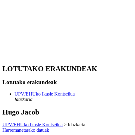
LOTUTAKO ERAKUNDEAK
Lotutako erakundeak
UPV/EHUko Ikasle Kontseilua
Idazkaria
Hugo Jacob
UPV/EHUko Ikasle Kontseilua
> Idazkaria
Harremanetarako datuak