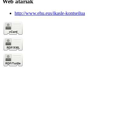
Web atariak
http://www.ehu.eus/ikasle-kontseilua