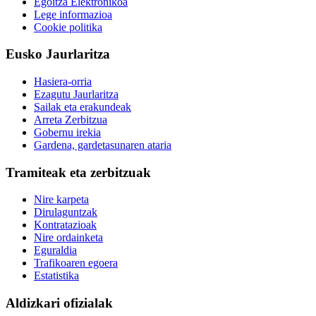
Egoitza Elektronikoa
Lege informazioa
Cookie politika
Eusko Jaurlaritza
Hasiera-orria
Ezagutu Jaurlaritza
Sailak eta erakundeak
Arreta Zerbitzua
Gobernu irekia
Gardena, gardetasunaren ataria
Tramiteak eta zerbitzuak
Nire karpeta
Dirulaguntzak
Kontratazioak
Nire ordainketa
Eguraldia
Trafikoaren egoera
Estatistika
Aldizkari ofizialak