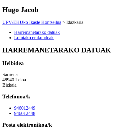
Hugo Jacob
UPV/EHUko Ikasle Kontseilua
> Idazkaria
Harremanetarako datuak
Lotutako erakundeak
HARREMANETARAKO DATUAK
Helbidea
Sarriena
48940 Leioa
Bizkaia
Telefonoa/k
946012449
946012448
Posta elektronikoa/k