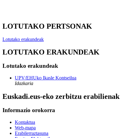
LOTUTAKO PERTSONAK
Lotutako erakundeak
LOTUTAKO ERAKUNDEAK
Lotutako erakundeak
UPV/EHUko Ikasle Kontseilua
Idazkaria
Euskadi.eus-eko zerbitzu erabilienak
Informazio orokorra
Kontaktua
Web-mapa
Erabilerraztasuna