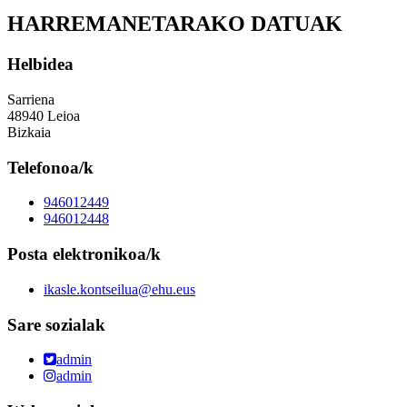
HARREMANETARAKO DATUAK
Helbidea
Sarriena
48940 Leioa
Bizkaia
Telefonoa/k
946012449
946012448
Posta elektronikoa/k
ikasle.kontseilua@ehu.eus
Sare sozialak
admin
admin