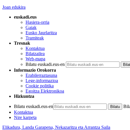
Joan edukira
euskadi.eus
Hasiera-orria
Gaiak
Eusko Jaurlaritza
Tramiteak
Tresnak
Kontaktua
Bilatzailea
Web-mapa
Bilatu euskadi.eus-en
Informazio Orokorra
Erabilerraztasuna
Lege-informazioa
Cookie politika
Egoitza Elektronikoa
Hizkuntza
Bilatu euskadi.eus-en
Bil
Kontaktua
Nire karpeta
Elikadura, Landa Garapena, Nekazaritza eta Arrantza Saila