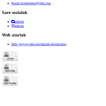
ikasle.kontseilua@ehu.eus
Sare sozialak
admin
admin
Web atariak
http://www.ehu.eus/ikasle-kontseilua