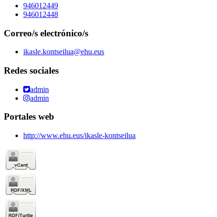
946012449
946012448
Correo/s electrónico/s
ikasle.kontseilua@ehu.eus
Redes sociales
admin
admin
Portales web
http://www.ehu.eus/ikasle-kontseilua