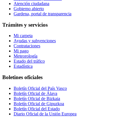
Atención ciudadana
Gobierno abierto
Gardena, portal de transparencia
Trámites y servicios
Mi carpeta
Ayudas y subvenciones
Contrataciones
Mi pago
Meteorología
Estado del tráfico
Estadística
Boletines oficiales
Boletín Oficial del País Vasco
Boletín Oficial de Álava
Boletín Oficial de Bizkaia
Boletín Oficial de Gipuzkoa
Boletín Oficial del Estado
Diario Oficial de la Unión Europea