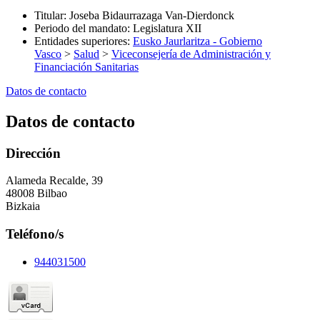
Titular
:
Joseba Bidaurrazaga Van-Dierdonck
Periodo del mandato
:
Legislatura XII
Entidades superiores
:
Eusko Jaurlaritza - Gobierno
Vasco
>
Salud
>
Viceconsejería de Administración y
Financiación Sanitarias
Datos de contacto
Datos de contacto
Dirección
Alameda Recalde, 39
48008 Bilbao
Bizkaia
Teléfono/s
944031500