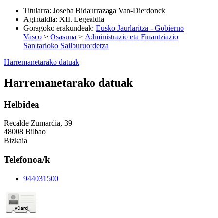
Titularra
:
Joseba Bidaurrazaga Van-Dierdonck
Agintaldia
:
XII. Legealdia
Goragoko erakundeak
:
Eusko Jaurlaritza - Gobierno
Vasco
>
Osasuna
>
Administrazio eta Finantziazio
Sanitarioko Sailburuordetza
Harremanetarako datuak
Harremanetarako datuak
Helbidea
Recalde Zumardia, 39
48008 Bilbao
Bizkaia
Telefonoa/k
944031500