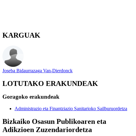
KARGUAK
Joseba Bidaurrazaga Van-Dierdonck
LOTUTAKO ERAKUNDEAK
Goragoko erakundeak
Administrazio eta Finantziazio Sanitarioko Sailburuordetza
Bizkaiko Osasun Publikoaren eta
Adikzioen Zuzendariordetza