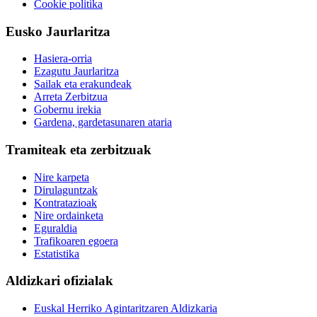
Cookie politika
Eusko Jaurlaritza
Hasiera-orria
Ezagutu Jaurlaritza
Sailak eta erakundeak
Arreta Zerbitzua
Gobernu irekia
Gardena, gardetasunaren ataria
Tramiteak eta zerbitzuak
Nire karpeta
Dirulaguntzak
Kontratazioak
Nire ordainketa
Eguraldia
Trafikoaren egoera
Estatistika
Aldizkari ofizialak
Euskal Herriko Agintaritzaren Aldizkaria