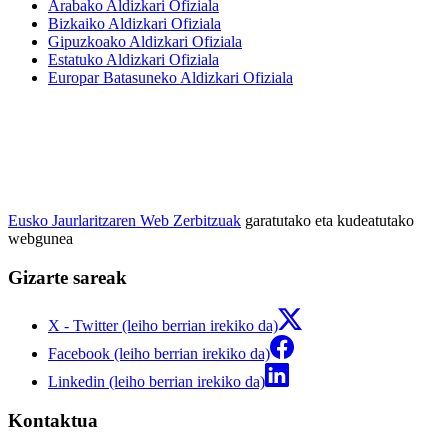
Arabako Aldizkari Ofiziala
Bizkaiko Aldizkari Ofiziala
Gipuzkoako Aldizkari Ofiziala
Estatuko Aldizkari Ofiziala
Europar Batasuneko Aldizkari Ofiziala
Eusko Jaurlaritzaren Web Zerbitzuak
garatutako eta kudeatutako
webgunea
Gizarte sareak
X - Twitter (leiho berrian irekiko da)
Facebook (leiho berrian irekiko da)
Linkedin (leiho berrian irekiko da)
Kontaktua