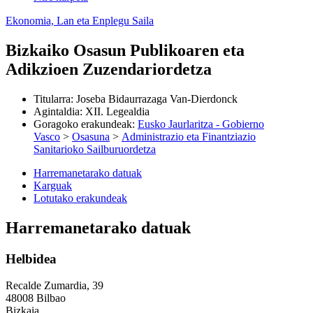
Ekonomia, Lan eta Enplegu Saila
Bizkaiko Osasun Publikoaren eta
Adikzioen Zuzendariordetza
Titularra
:
Joseba Bidaurrazaga Van-Dierdonck
Agintaldia
:
XII. Legealdia
Goragoko erakundeak
:
Eusko Jaurlaritza - Gobierno
Vasco
>
Osasuna
>
Administrazio eta Finantziazio
Sanitarioko Sailburuordetza
Harremanetarako datuak
Karguak
Lotutako erakundeak
Harremanetarako datuak
Helbidea
Recalde Zumardia, 39
48008 Bilbao
Bizkaia