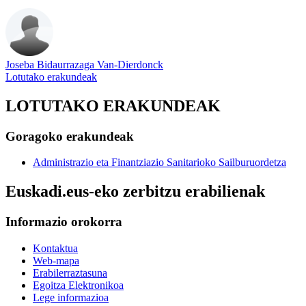
Joseba Bidaurrazaga Van-Dierdonck
Lotutako erakundeak
LOTUTAKO ERAKUNDEAK
Goragoko erakundeak
Administrazio eta Finantziazio Sanitarioko Sailburuordetza
Euskadi.eus-eko zerbitzu erabilienak
Informazio orokorra
Kontaktua
Web-mapa
Erabilerraztasuna
Egoitza Elektronikoa
Lege informazioa