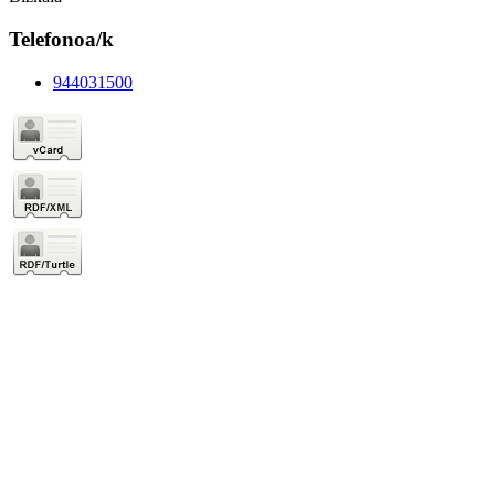
Telefonoa/k
944031500