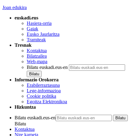
Joan edukira
euskadi.eus
Hasiera-orria
Gaiak
Eusko Jaurlaritza
Tramiteak
Tresnak
Kontaktua
Bilatzailea
Web-mapa
Bilatu euskadi.eus-en
Informazio Orokorra
Erabilerraztasuna
Lege-informazioa
Cookie politika
Egoitza Elektronikoa
Hizkuntza
Bilatu euskadi.eus-en
Bilatu
Kontaktua
Nire karpeta