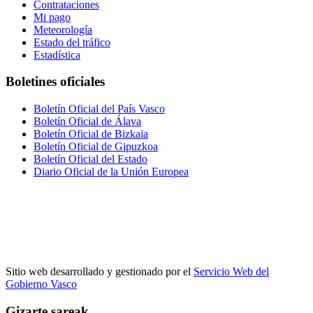
Contrataciones
Mi pago
Meteorología
Estado del tráfico
Estadística
Boletines oficiales
Boletín Oficial del País Vasco
Boletín Oficial de Álava
Boletín Oficial de Bizkaia
Boletín Oficial de Gipuzkoa
Boletín Oficial del Estado
Diario Oficial de la Unión Europea
Sitio web desarrollado y gestionado por el
Servicio Web del
Gobierno Vasco
Gizarte sareak