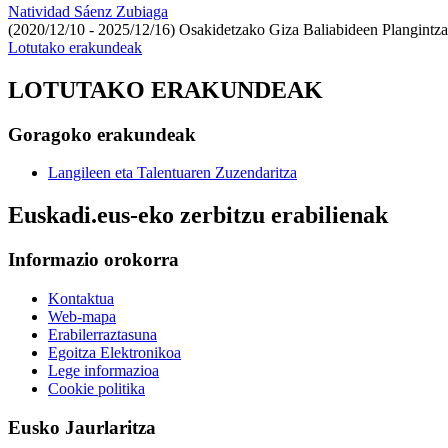
Natividad Sáenz Zubiaga
(2020/12/10 - 2025/12/16)
Osakidetzako Giza Baliabideen Plangintz
Lotutako erakundeak
LOTUTAKO ERAKUNDEAK
Goragoko erakundeak
Langileen eta Talentuaren Zuzendaritza
Euskadi.eus-eko zerbitzu erabilienak
Informazio orokorra
Kontaktua
Web-mapa
Erabilerraztasuna
Egoitza Elektronikoa
Lege informazioa
Cookie politika
Eusko Jaurlaritza