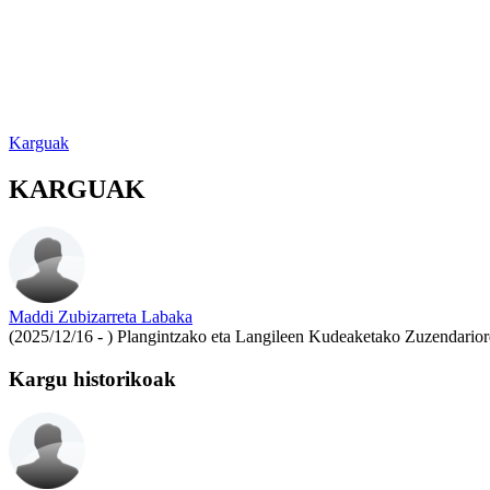
Karguak
KARGUAK
Maddi Zubizarreta Labaka
(2025/12/16 - )
Plangintzako eta Langileen Kudeaketako Zuzendario
Kargu historikoak