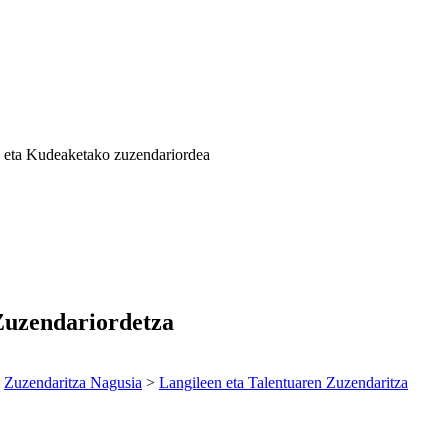
a eta Kudeaketako zuzendariordea
Zuzendariordetza
>
Zuzendaritza Nagusia
>
Langileen eta Talentuaren Zuzendaritza