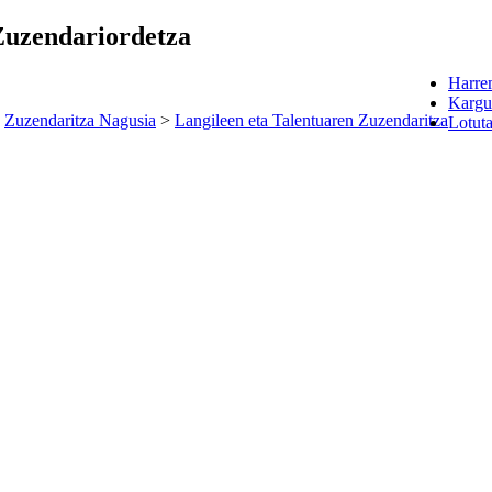
Zuzendariordetza
Harre
Kargu
>
Zuzendaritza Nagusia
>
Langileen eta Talentuaren Zuzendaritza
Lotut