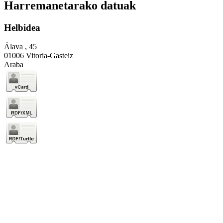
Harremanetarako datuak
Helbidea
Álava , 45
01006 Vitoria-Gasteiz
Araba