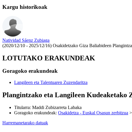
Kargu historikoak
Natividad Sáenz Zubiaga
(2020/12/10 - 2025/12/16)
Osakidetzako Giza Baliabideen Plangintz
LOTUTAKO ERAKUNDEAK
Goragoko erakundeak
Langileen eta Talentuaren Zuzendaritza
Plangintzako eta Langileen Kudeaketako 
Titularra
:
Maddi Zubizarreta Labaka
Goragoko erakundeak
:
Osakidetza - Euskal Osasun zerbitzua
Harremanetarako datuak