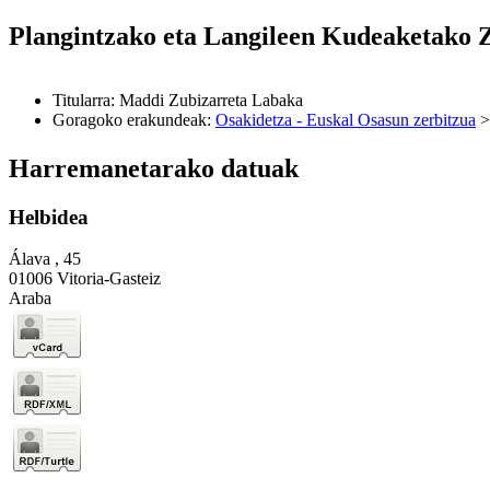
Plangintzako eta Langileen Kudeaketako 
Titularra
:
Maddi Zubizarreta Labaka
Goragoko erakundeak
:
Osakidetza - Euskal Osasun zerbitzua
Harremanetarako datuak
Helbidea
Álava , 45
01006 Vitoria-Gasteiz
Araba