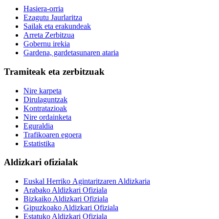
Hasiera-orria
Ezagutu Jaurlaritza
Sailak eta erakundeak
Arreta Zerbitzua
Gobernu irekia
Gardena, gardetasunaren ataria
Tramiteak eta zerbitzuak
Nire karpeta
Dirulaguntzak
Kontratazioak
Nire ordainketa
Eguraldia
Trafikoaren egoera
Estatistika
Aldizkari ofizialak
Euskal Herriko Agintaritzaren Aldizkaria
Arabako Aldizkari Ofiziala
Bizkaiko Aldizkari Ofiziala
Gipuzkoako Aldizkari Ofiziala
Estatuko Aldizkari Ofiziala