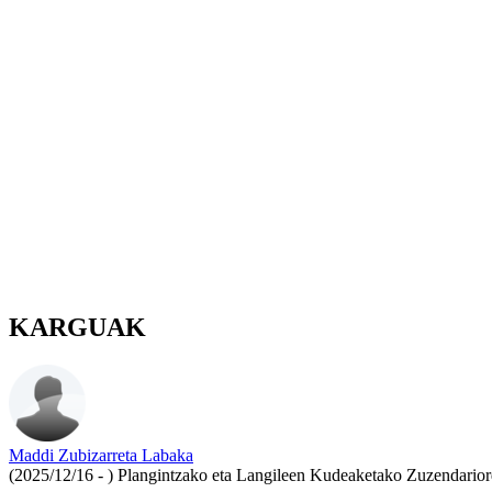
KARGUAK
Maddi Zubizarreta Labaka
(2025/12/16 - )
Plangintzako eta Langileen Kudeaketako Zuzendario