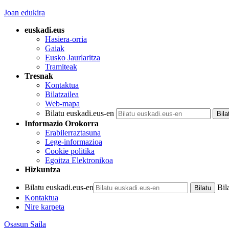
Joan edukira
euskadi.eus
Hasiera-orria
Gaiak
Eusko Jaurlaritza
Tramiteak
Tresnak
Kontaktua
Bilatzailea
Web-mapa
Bilatu euskadi.eus-en
Informazio Orokorra
Erabilerraztasuna
Lege-informazioa
Cookie politika
Egoitza Elektronikoa
Hizkuntza
Bilatu euskadi.eus-en
Bil
Kontaktua
Nire karpeta
Osasun Saila