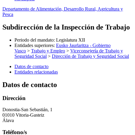
Departamento de Alimentación, Desarrollo Rural, Agricultura y
Pesca
Subdirección de la Inspección de Trabajo
Periodo del mandato
:
Legislatura XII
Entidades superiores
:
Eusko Jaurlaritza - Gobierno
Vasco
>
Trabajo y Empleo
>
Viceconsejería de Trabajo y
Seguridad Social
>
Dirección de Trabajo y Seguridad Social
Datos de contacto
Entidades relacionadas
Datos de contacto
Dirección
Donostia-San Sebastián, 1
01010 Vitoria-Gasteiz
Álava
Teléfono/s