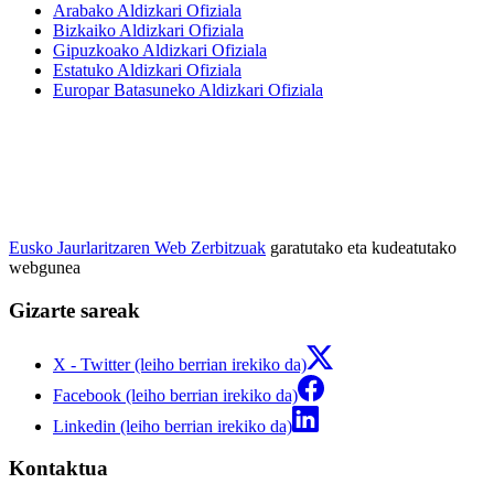
Arabako Aldizkari Ofiziala
Bizkaiko Aldizkari Ofiziala
Gipuzkoako Aldizkari Ofiziala
Estatuko Aldizkari Ofiziala
Europar Batasuneko Aldizkari Ofiziala
Eusko Jaurlaritzaren Web Zerbitzuak
garatutako eta kudeatutako
webgunea
Gizarte sareak
X - Twitter (leiho berrian irekiko da)
Facebook (leiho berrian irekiko da)
Linkedin (leiho berrian irekiko da)
Kontaktua