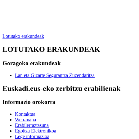
Lotutako erakundeak
LOTUTAKO ERAKUNDEAK
Goragoko erakundeak
Lan eta Gizarte Segurantza Zuzendaritza
Euskadi.eus-eko zerbitzu erabilienak
Informazio orokorra
Kontaktua
Web-mapa
Erabilerraztasuna
Egoitza Elektronikoa
Lege informazioa