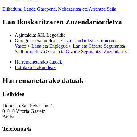
Elikadura, Landa Garapena, Nekazaritza eta Arrantza Saila
Lan Ikuskaritzaren Zuzendariordetza
Agintaldia
:
XII. Legealdia
Goragoko erakundeak
:
Eusko Jaurlaritza - Gobierno
Vasco
>
Lana eta Enplegua
>
Lan eta Gizarte Segurantza
Sailburuordetza
>
Lan eta Gizarte Segurantza Zuzendaritza
Harremanetarako datuak
Lotutako erakundeak
Harremanetarako datuak
Helbidea
Donostia-San Sebastián, 1
01010 Vitoria-Gasteiz
Araba
Telefonoa/k