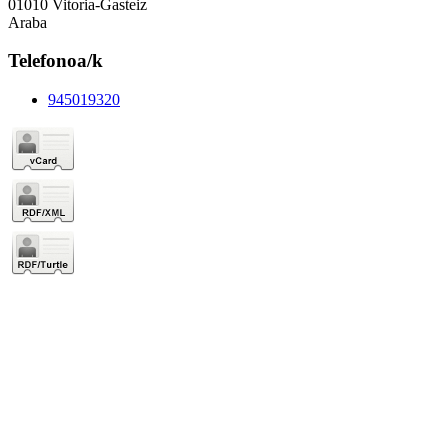
01010 Vitoria-Gasteiz
Araba
Telefonoa/k
945019320