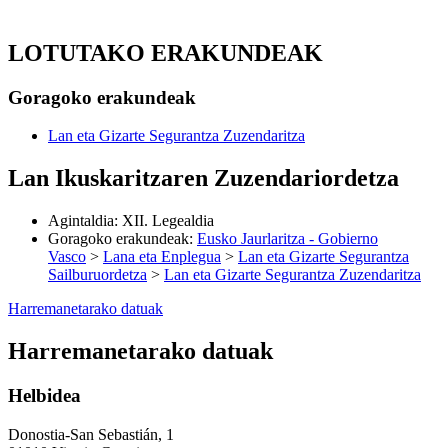
LOTUTAKO ERAKUNDEAK
Goragoko erakundeak
Lan eta Gizarte Segurantza Zuzendaritza
Lan Ikuskaritzaren Zuzendariordetza
Agintaldia
:
XII. Legealdia
Goragoko erakundeak
:
Eusko Jaurlaritza - Gobierno
Vasco
>
Lana eta Enplegua
>
Lan eta Gizarte Segurantza
Sailburuordetza
>
Lan eta Gizarte Segurantza Zuzendaritza
Harremanetarako datuak
Harremanetarako datuak
Helbidea
Donostia-San Sebastián, 1