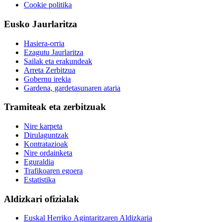
Cookie politika
Eusko Jaurlaritza
Hasiera-orria
Ezagutu Jaurlaritza
Sailak eta erakundeak
Arreta Zerbitzua
Gobernu irekia
Gardena, gardetasunaren ataria
Tramiteak eta zerbitzuak
Nire karpeta
Dirulaguntzak
Kontratazioak
Nire ordainketa
Eguraldia
Trafikoaren egoera
Estatistika
Aldizkari ofizialak
Euskal Herriko Agintaritzaren Aldizkaria