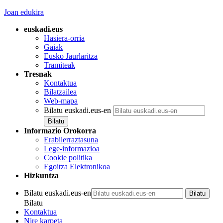
Joan edukira
euskadi.eus
Hasiera-orria
Gaiak
Eusko Jaurlaritza
Tramiteak
Tresnak
Kontaktua
Bilatzailea
Web-mapa
Bilatu euskadi.eus-en
Informazio Orokorra
Erabilerraztasuna
Lege-informazioa
Cookie politika
Egoitza Elektronikoa
Hizkuntza
Bilatu euskadi.eus-en
Bilatu
Kontaktua
Nire karpeta