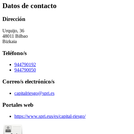
Datos de contacto
Dirección
Urquijo, 36
48011 Bilbao
Bizkaia
Teléfono/s
944790192
944790050
Correo/s electrónico/s
capitalriesgo@spri.es
Portales web
https://www.spri.eus/es/capital-riesgo/