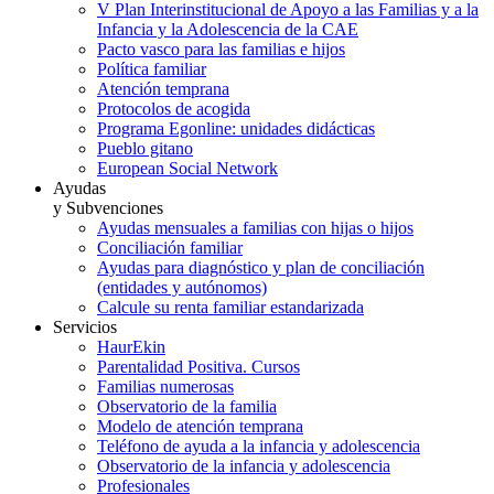
V Plan Interinstitucional de Apoyo a las Familias y a la
Infancia y la Adolescencia de la CAE
Pacto vasco para las familias e hijos
Política familiar
Atención temprana
Protocolos de acogida
Programa Egonline: unidades didácticas
Pueblo gitano
European Social Network
Ayudas
y Subvenciones
Ayudas mensuales a familias con hijas o hijos
Conciliación familiar
Ayudas para diagnóstico y plan de conciliación
(entidades y autónomos)
Calcule su renta familiar estandarizada
Servicios
HaurEkin
Parentalidad Positiva. Cursos
Familias numerosas
Observatorio de la familia
Modelo de atención temprana
Teléfono de ayuda a la infancia y adolescencia
Observatorio de la infancia y adolescencia
Profesionales