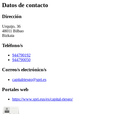
Datos de contacto
Dirección
Urquijo, 36
48011 Bilbao
Bizkaia
Teléfono/s
944790192
944790050
Correo/s electrónico/s
capitalriesgo@spri.es
Portales web
https://www.spri.eus/es/capital-riesgo/