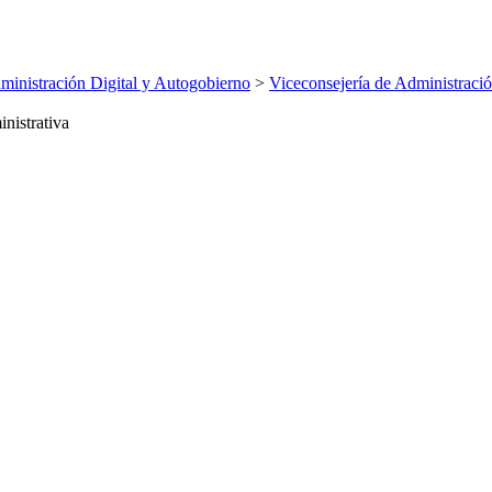
inistración Digital y Autogobierno
>
Viceconsejería de Administració
nistrativa