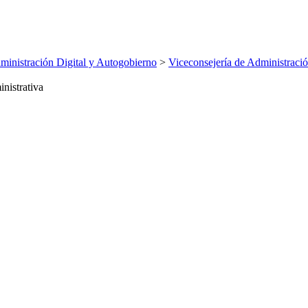
inistración Digital y Autogobierno
>
Viceconsejería de Administració
nistrativa