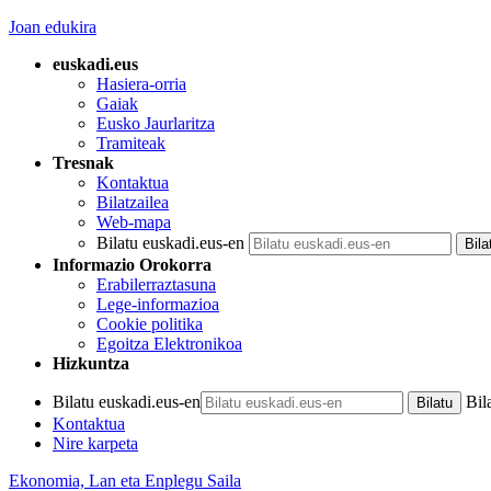
Joan edukira
euskadi.eus
Hasiera-orria
Gaiak
Eusko Jaurlaritza
Tramiteak
Tresnak
Kontaktua
Bilatzailea
Web-mapa
Bilatu euskadi.eus-en
Informazio Orokorra
Erabilerraztasuna
Lege-informazioa
Cookie politika
Egoitza Elektronikoa
Hizkuntza
Bilatu euskadi.eus-en
Bil
Kontaktua
Nire karpeta
Ekonomia, Lan eta Enplegu Saila