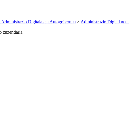
 Administrazio Digitala eta Autogobernua
>
Administrazio Digitalaren
o zuzendaria