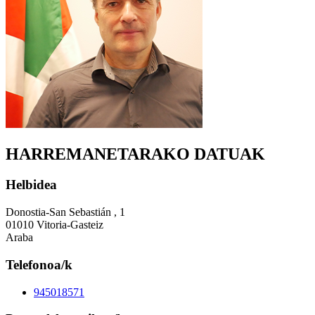
HARREMANETARAKO DATUAK
Helbidea
Donostia-San Sebastián , 1
01010 Vitoria-Gasteiz
Araba
Telefonoa/k
945018571