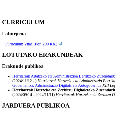
CURRICULUM
Laburpena
Curriculum Vitae (Pdf, 200 Kb.)
LOTUTAKO ERAKUNDEAK
Erakunde publikoa
Herritarrak Artatzeko eta Administrazioa Berritzeko Zuzendarit
(2024/11/12 - )
Herritarrak Hartzeko eta Administrazio Berrik
Gobernantza, Administrazio Digitala eta Autogobernua
XIII Le
Herritarrak Hartzeko eta Zerbitzu Digitaletako Zuzendari
(2024/09/14 - 2024/11/11)
Herritarrak Hartzeko eta Zerbitzu D
JARDUERA PUBLIKOA