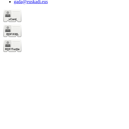
gada@euskadi.eus