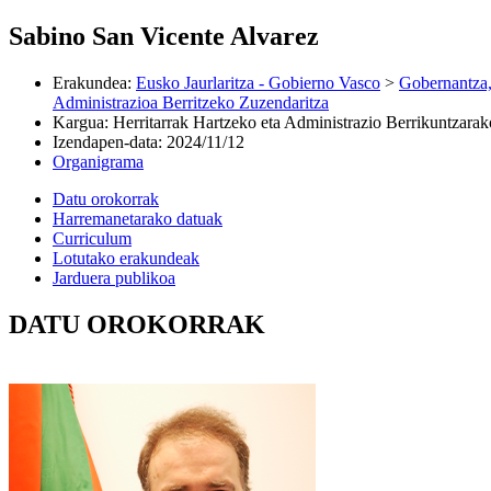
Sabino San Vicente Alvarez
Erakundea
:
Eusko Jaurlaritza - Gobierno Vasco
>
Gobernantza,
Administrazioa Berritzeko Zuzendaritza
Kargua
:
Herritarrak Hartzeko eta Administrazio Berrikuntzarak
Izendapen-data
:
2024/11/12
Organigrama
Datu orokorrak
Harremanetarako datuak
Curriculum
Lotutako erakundeak
Jarduera publikoa
DATU OROKORRAK