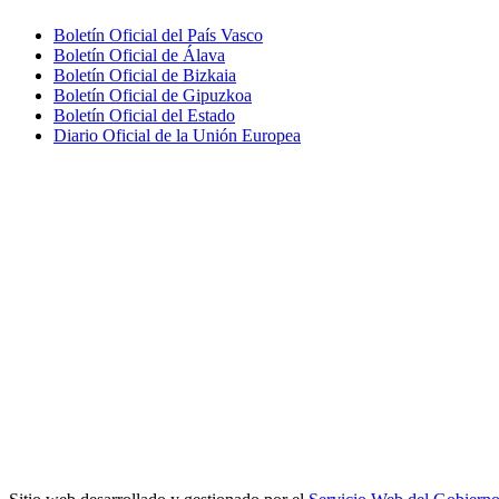
Boletín Oficial del País Vasco
Boletín Oficial de Álava
Boletín Oficial de Bizkaia
Boletín Oficial de Gipuzkoa
Boletín Oficial del Estado
Diario Oficial de la Unión Europea