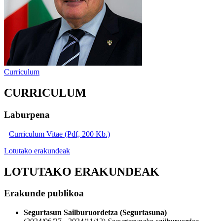
Curriculum
CURRICULUM
Laburpena
Curriculum Vitae (Pdf, 200 Kb.)
Lotutako erakundeak
LOTUTAKO ERAKUNDEAK
Erakunde publikoa
Segurtasun Sailburuordetza (Segurtasuna)