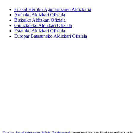
Euskal Herriko Agintaritzaren Aldizkaria
Arabako Aldizkari Ofiziala
Bizkaiko Aldizkari Ofiziala
Gipuzkoako Aldizkari Ofiziala
Estatuko Aldizkari Ofiziala
Europar Batasuneko Aldizkari Ofiziala