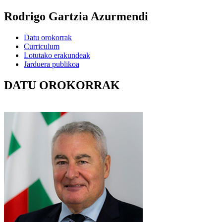
Rodrigo Gartzia Azurmendi
Datu orokorrak
Curriculum
Lotutako erakundeak
Jarduera publikoa
DATU OROKORRAK