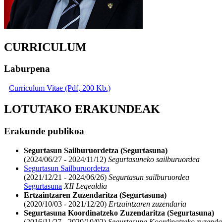
CURRICULUM
Laburpena
Curriculum Vitae (Pdf, 200 Kb.)
LOTUTAKO ERAKUNDEAK
Erakunde publikoa
Segurtasun Sailburuordetza (Segurtasuna)
(2024/06/27 - 2024/11/12)
Segurtasuneko sailburuordea
Segurtasun Sailburuordetza
(2021/12/21 - 2024/06/26)
Segurtasun sailburuordea
Segurtasuna
XII Legealdia
Ertzaintzaren Zuzendaritza (Segurtasuna)
(2020/10/03 - 2021/12/20)
Ertzaintzaren zuzendaria
Segurtasuna Koordinatzeko Zuzendaritza (Segurtasuna)
(2016/11/27 - 2020/10/02)
Segurtasuna Koordinatzeko zuzenda