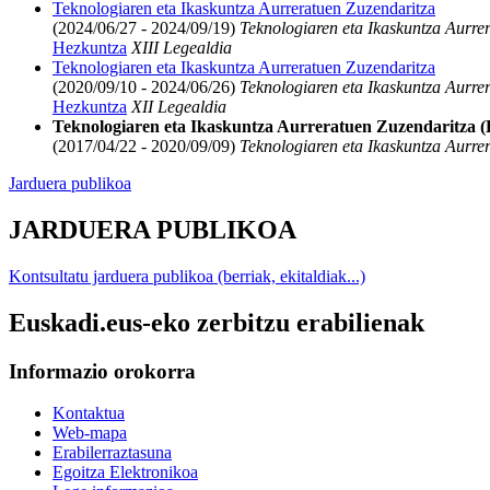
Teknologiaren eta Ikaskuntza Aurreratuen Zuzendaritza
(2024/06/27 - 2024/09/19)
Teknologiaren eta Ikaskuntza Aurre
Hezkuntza
XIII Legealdia
Teknologiaren eta Ikaskuntza Aurreratuen Zuzendaritza
(2020/09/10 - 2024/06/26)
Teknologiaren eta Ikaskuntza Aurre
Hezkuntza
XII Legealdia
Teknologiaren eta Ikaskuntza Aurreratuen Zuzendaritza 
(2017/04/22 - 2020/09/09)
Teknologiaren eta Ikaskuntza Aurre
Jarduera publikoa
JARDUERA PUBLIKOA
Kontsultatu jarduera publikoa (berriak, ekitaldiak...)
Euskadi.eus-eko zerbitzu erabilienak
Informazio orokorra
Kontaktua
Web-mapa
Erabilerraztasuna
Egoitza Elektronikoa