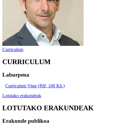
Curriculum
CURRICULUM
Laburpena
Curriculum Vitae (Pdf, 100 Kb.)
Lotutako erakundeak
LOTUTAKO ERAKUNDEAK
Erakunde publikoa