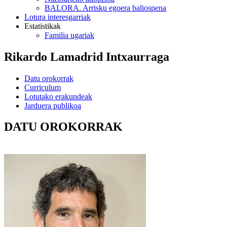
BALORA. Arrisku egoera baliospena
Lotura interesgarriak
Estatistikak
Familia ugariak
Rikardo Lamadrid Intxaurraga
Datu orokorrak
Curriculum
Lotutako erakundeak
Jarduera publikoa
DATU OROKORRAK