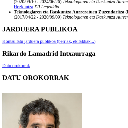
(2020/09/10 - 2024/06/26)
Teknologiaren eta Ikaskuntza Aurre
Hezkuntza
XII Legealdia
Teknologiaren eta Ikaskuntza Aurreratuen Zuzendaritza 
(2017/04/22 - 2020/09/09)
Teknologiaren eta Ikaskuntza Aurre
JARDUERA PUBLIKOA
Kontsultatu jarduera publikoa (berriak, ekitaldiak...)
Rikardo Lamadrid Intxaurraga
Datu orokorrak
DATU OROKORRAK