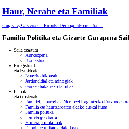
Haur, Nerabe eta Familiak
Ongizate, Gazteria eta Erronka Demografikoaren Saila
Familia Politika eta Gizarte Garapena Sa
Saila ezagutu
Aurkezpena
Kontaktua
Erregistroak
eta izapideak
Izatezko bikoteak
Jardunaldial eta mintegiak
Guraso bakarreko familiak
Planak
eta txostenak
Familiei, Haurrei eta Nerabeei Laguntzeko Erakunde art
Familia eta haurtzaroaren aldeko euskal ituna
Familia politika
Harreta goiztiarra
Harrera protokoloak
Egonline: unitate didaktikoak