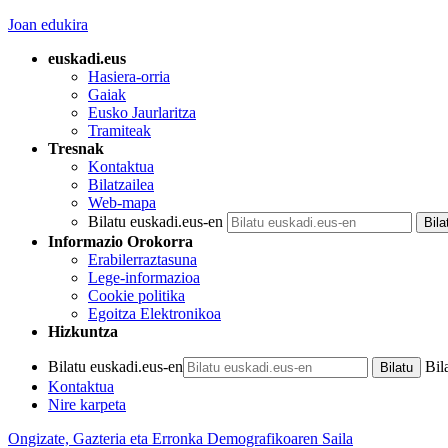
Joan edukira
euskadi.eus
Hasiera-orria
Gaiak
Eusko Jaurlaritza
Tramiteak
Tresnak
Kontaktua
Bilatzailea
Web-mapa
Bilatu euskadi.eus-en
Informazio Orokorra
Erabilerraztasuna
Lege-informazioa
Cookie politika
Egoitza Elektronikoa
Hizkuntza
Bilatu euskadi.eus-en
Bil
Kontaktua
Nire karpeta
Ongizate, Gazteria eta Erronka Demografikoaren Saila