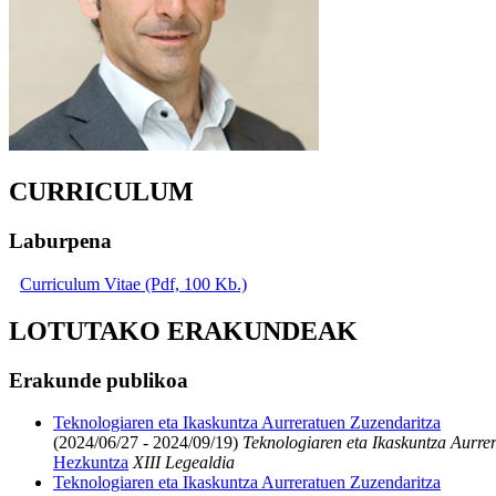
CURRICULUM
Laburpena
Curriculum Vitae (Pdf, 100 Kb.)
LOTUTAKO ERAKUNDEAK
Erakunde publikoa
Teknologiaren eta Ikaskuntza Aurreratuen Zuzendaritza
(2024/06/27 - 2024/09/19)
Teknologiaren eta Ikaskuntza Aurre
Hezkuntza
XIII Legealdia
Teknologiaren eta Ikaskuntza Aurreratuen Zuzendaritza