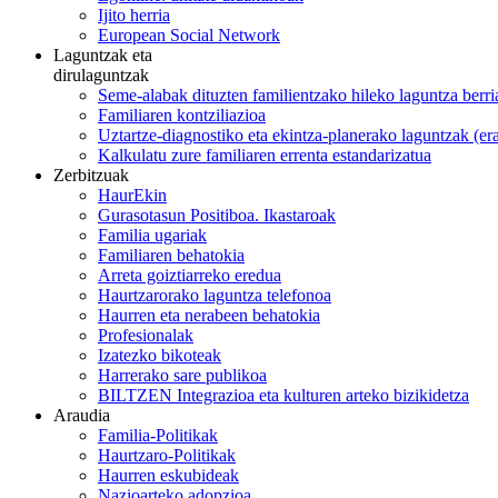
Ijito herria
European Social Network
Laguntzak eta
dirulaguntzak
Seme-alabak dituzten familientzako hileko laguntza berri
Familiaren kontziliazioa
Uztartze-diagnostiko eta ekintza-planerako laguntzak (e
Kalkulatu zure familiaren errenta estandarizatua
Zerbitzuak
HaurEkin
Gurasotasun Positiboa. Ikastaroak
Familia ugariak
Familiaren behatokia
Arreta goiztiarreko eredua
Haurtzarorako laguntza telefonoa
Haurren eta nerabeen behatokia
Profesionalak
Izatezko bikoteak
Harrerako sare publikoa
BILTZEN Integrazioa eta kulturen arteko bizikidetza
Araudia
Familia-Politikak
Haurtzaro-Politikak
Haurren eskubideak
Nazioarteko adopzioa