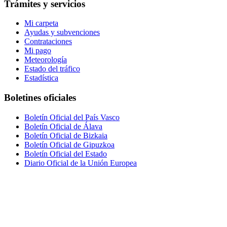
Trámites y servicios
Mi carpeta
Ayudas y subvenciones
Contrataciones
Mi pago
Meteorología
Estado del tráfico
Estadística
Boletines oficiales
Boletín Oficial del País Vasco
Boletín Oficial de Álava
Boletín Oficial de Bizkaia
Boletín Oficial de Gipuzkoa
Boletín Oficial del Estado
Diario Oficial de la Unión Europea