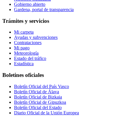
Gobierno abierto
Gardena, portal de transparencia
Trámites y servicios
Mi carpeta
Ayudas y subvenciones
Contrataciones
Mi pago
Meteorología
Estado del tráfico
Estadística
Boletines oficiales
Boletín Oficial del País Vasco
Boletín Oficial de Álava
Boletín Oficial de Bizkaia
Boletín Oficial de Gipuzkoa
Boletín Oficial del Estado
Diario Oficial de la Unión Europea