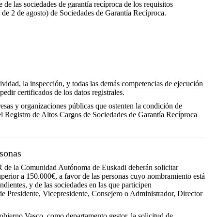
e de las sociedades de garantía recíproca de los requisitos
 de 2 de agosto) de Sociedades de Garantía Recíproca.
ctividad, la inspección, y todas las demás competencias de ejecución
dir certificados de los datos registrales.
esas y organizaciones públicas que ostenten la condición de
n el Registro de Altos Cargos de Sociedades de Garantía Recíproca
rsonas
SGR de la Comunidad Autónoma de Euskadi deberán solicitar
superior a 150.000€, a favor de las personas cuyo nombramiento está
ndientes, y de las sociedades en las que participen
de Presidente, Vicepresidente, Consejero o Administrador, Director
 Gobierno Vasco, como departamento gestor, la solicitud de