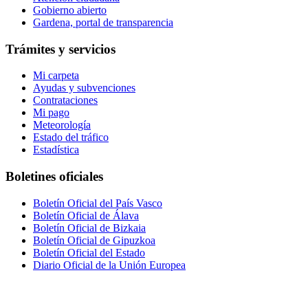
Gobierno abierto
Gardena, portal de transparencia
Trámites y servicios
Mi carpeta
Ayudas y subvenciones
Contrataciones
Mi pago
Meteorología
Estado del tráfico
Estadística
Boletines oficiales
Boletín Oficial del País Vasco
Boletín Oficial de Álava
Boletín Oficial de Bizkaia
Boletín Oficial de Gipuzkoa
Boletín Oficial del Estado
Diario Oficial de la Unión Europea