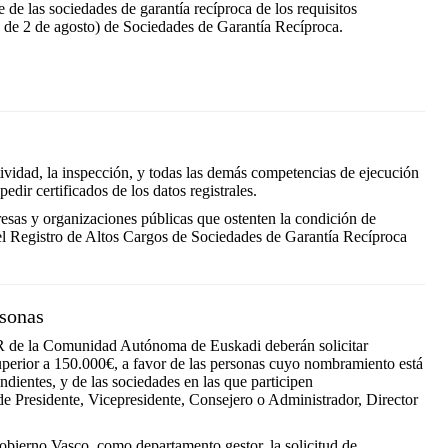
e de las sociedades de garantía recíproca de los requisitos
 de 2 de agosto) de Sociedades de Garantía Recíproca.
ctividad, la inspección, y todas las demás competencias de ejecución
dir certificados de los datos registrales.
esas y organizaciones públicas que ostenten la condición de
n el Registro de Altos Cargos de Sociedades de Garantía Recíproca
rsonas
SGR de la Comunidad Autónoma de Euskadi deberán solicitar
superior a 150.000€, a favor de las personas cuyo nombramiento está
ndientes, y de las sociedades en las que participen
de Presidente, Vicepresidente, Consejero o Administrador, Director
 Gobierno Vasco, como departamento gestor, la solicitud de