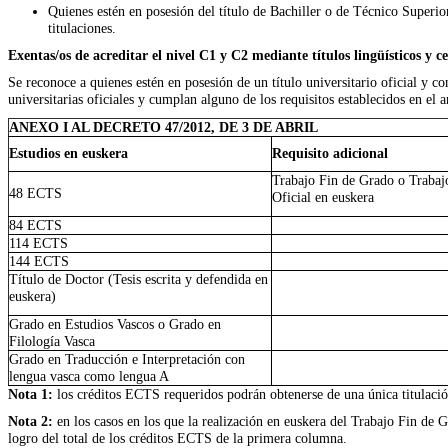
Quienes estén en posesión del título de Bachiller o de Técnico Superio
titulaciones.
Exentas/os de acreditar el nivel C1 y C2 mediante títulos lingüísticos y c
Se reconoce a quienes estén en posesión de un título universitario oficial y c
universitarias oficiales y cumplan alguno de los requisitos establecidos en el a
ANEXO I AL DECRETO 47/2012, DE 3 DE ABRIL
Estudios en euskera
Requisito adicional
Trabajo Fin de Grado o Trabaj
48 ECTS
Oficial en euskera
84 ECTS
114 ECTS
144 ECTS
Título de Doctor (Tesis escrita y defendida en
euskera)
Grado en Estudios Vascos o Grado en
Filología Vasca
Grado en Traducción e Interpretación con
lengua vasca como lengua A
Nota 1:
los créditos ECTS requeridos podrán obtenerse de una única titulación
Nota 2:
en los casos en los que la realización en euskera del Trabajo Fin de 
logro del total de los créditos ECTS de la primera columna.