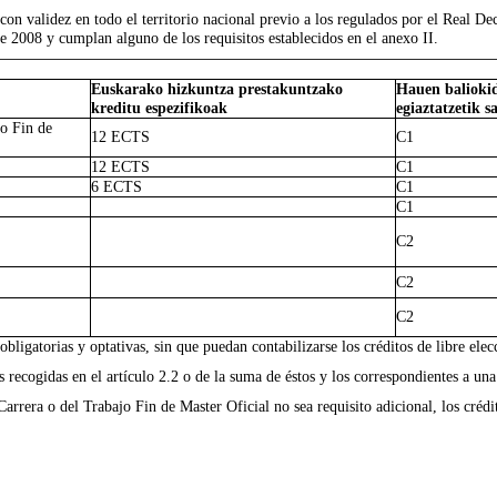
 con validez en todo el territorio nacional previo a los regulados por el Real D
de 2008 y cumplan alguno de los requisitos establecidos en el anexo II.
Euskarako hizkuntza prestakuntzako
Hauen baliokid
kreditu espezifikoak
egiaztatzetik s
jo Fin de
12 ECTS
C1
12 ECTS
C1
6 ECTS
C1
C1
C2
C2
C2
obligatorias y optativas, sin que puedan contabilizarse los créditos de libre elec
 recogidas en el artículo 2.2 o de la suma de éstos y los correspondientes a una
 Carrera o del Trabajo Fin de Master Oficial no sea requisito adicional, los cré