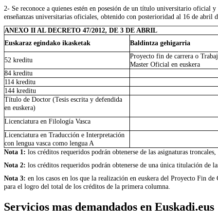
2-
Se reconoce a quienes estén en posesión de un título universitario oficial y
enseñanzas universitarias oficiales, obtenido con posterioridad al 16 de abril 
ANEXO II AL DECRETO 47/2012, DE 3 DE ABRIL
Euskaraz egindako ikasketak
Baldintza gehigarria
Proyecto fin de carrera o Traba
52 kreditu
Master Oficial en euskera
84 kreditu
114 kreditu
144 kreditu
Título de Doctor (Tesis escrita y defendida
en euskera)
Licenciatura en Filología Vasca
Licenciatura en Traducción e Interpretación
con lengua vasca como lengua A
Nota 1:
los créditos requeridos podrán obtenerse de las asignaturas troncales, 
Nota 2:
los créditos requeridos podrán obtenerse de una única titulación de las
Nota 3:
en los casos en los que la realización en euskera del Proyecto Fin de
para el logro del total de los créditos de la primera columna.
Servicios mas demandados en Euskadi.eus