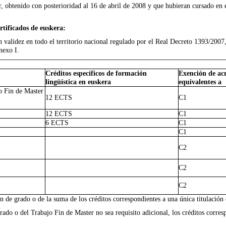
r, obtenido con posterioridad al 16 de abril de 2008 y que hubieran cursado en 
ertificados de euskera:
on validez en todo el territorio nacional regulado por el Real Decreto 1393/2007
nexo I.
Créditos específicos de formación
Exención de acr
lingüística en euskera
equivalentes a
o Fin de Master
12 ECTS
C1
12 ECTS
C1
6 ECTS
C1
C1
C2
C2
C2
 de grado o de la suma de los créditos correspondientes a una única titulación 
Grado o del Trabajo Fin de Master no sea requisito adicional, los créditos corre