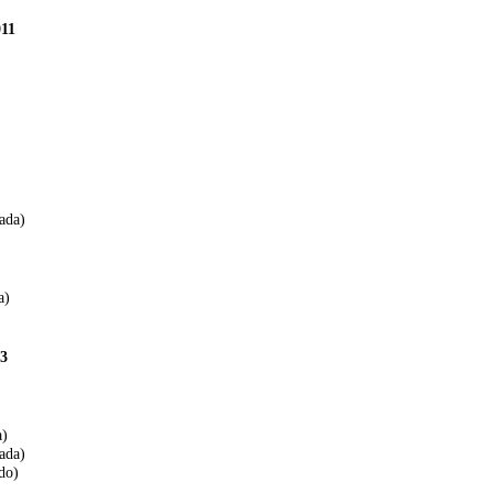
011
ada)
a)
23
a)
ada)
do)