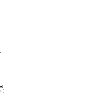
a)
)
do)
ado)