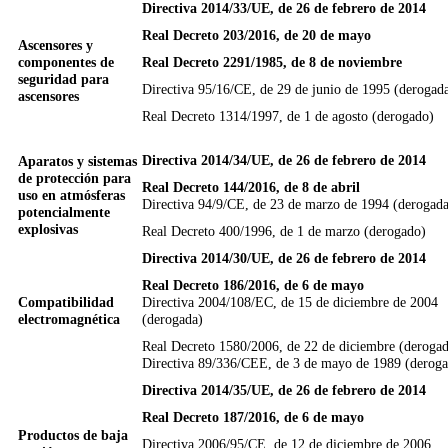
Directiva 2014/33/UE, de 26 de febrero de 2014
Real Decreto 203/2016, de 20 de mayo
Ascensores y
componentes de
Real Decreto 2291/1985, de 8 de noviembre
seguridad para
Directiva 95/16/CE, de 29 de junio de 1995 (derogad
ascensores
Real Decreto 1314/1997, de 1 de agosto (derogado)
Directiva 2014/34/UE,
de 26 de febrero de 2014
Aparatos y sistemas
de protección para
Real Decreto 144/2016, de 8 de abril
uso en atmósferas
Directiva 94/9/CE, de 23 de marzo de 1994 (derogada
potencialmente
explosivas
Real Decreto 400/1996, de 1 de marzo (derogado)
Directiva 2014/30/UE, de 26 de febrero de 2014
Real Decreto 186/2016, de 6 de mayo
Compatibilidad
Directiva 2004/108/EC, de 15 de diciembre de 2004
electromagnética
(derogada)
Real Decreto 1580/2006, de 22 de diciembre (deroga
Directiva 89/336/CEE, de 3 de mayo de 1989 (derog
Directiva 2014/35/UE, de 26 de febrero de 2014
Real Decreto 187/2016, de 6 de mayo
Productos de baja
Directiva 2006/95/CE, de 12 de diciembre de 2006