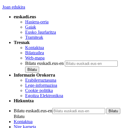
Joan edukira
euskadi.eus
Hasiera-orria
Gaiak
Eusko Jaurlaritza
Tramiteak
Tresnak
Kontaktua
Bilatzailea
Web-mapa
Bilatu euskadi.eus-en
Informazio Orokorra
Erabilerraztasuna
Lege-informazioa
Cookie politika
Egoitza Elektronikoa
Hizkuntza
Bilatu euskadi.eus-en
Bilatu
Kontaktua
Nire karpeta