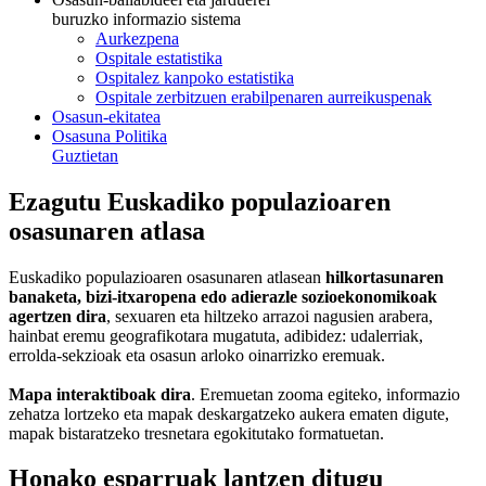
buruzko informazio sistema
Aurkezpena
Ospitale estatistika
Ospitalez kanpoko estatistika
Ospitale zerbitzuen erabilpenaren aurreikuspenak
Osasun-ekitatea
Osasuna Politika
Guztietan
Ezagutu Euskadiko populazioaren
osasunaren atlasa
Euskadiko populazioaren osasunaren atlasean
hilkortasunaren
banaketa, bizi-itxaropena edo adierazle sozioekonomikoak
agertzen dira
, sexuaren eta hiltzeko arrazoi nagusien arabera,
hainbat eremu geografikotara mugatuta, adibidez: udalerriak,
errolda-sekzioak eta osasun arloko oinarrizko eremuak.
Mapa interaktiboak dira
. Eremuetan zooma egiteko, informazio
zehatza lortzeko eta mapak deskargatzeko aukera ematen digute,
mapak bistaratzeko tresnetara egokitutako formatuetan.
Honako esparruak lantzen ditugu