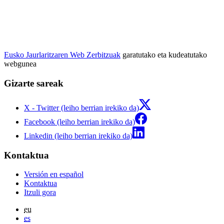
Eusko Jaurlaritzaren Web Zerbitzuak
garatutako eta kudeatutako
webgunea
Gizarte sareak
X - Twitter (leiho berrian irekiko da)
Facebook (leiho berrian irekiko da)
Linkedin (leiho berrian irekiko da)
Kontaktua
Versión en español
Kontaktua
Itzuli gora
eu
es