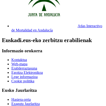
Atlas Interactivo
de Mortalidad en Andalucía
Euskadi.eus-eko zerbitzu erabilienak
Informazio orokorra
Kontaktua
Web-mapa
Erabilerraztasuna
Egoitza Elektronikoa
Lege informazioa
Cookie politika
Eusko Jaurlaritza
Hasiera-orria
Ezagutu Jaurlaritza