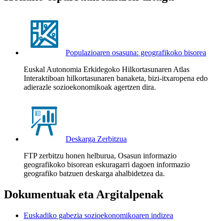
Populazioaren osasuna: geografikoko bisorea
Euskal Autonomia Erkidegoko Hilkortasunaren Atlas
Interaktiboan hilkortasunaren banaketa, bizi-itxaropena edo
adierazle sozioekonomikoak agertzen dira.
Deskarga Zerbitzua
FTP zerbitzu honen helburua, Osasun informazio
geografikoko bisorean eskuragarri dagoen informazio
geografiko batzuen deskarga ahalbidetzea da.
Dokumentuak eta Argitalpenak
Euskadiko gabezia sozioekonomikoaren indizea