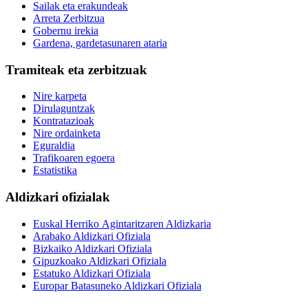
Sailak eta erakundeak
Arreta Zerbitzua
Gobernu irekia
Gardena, gardetasunaren ataria
Tramiteak eta zerbitzuak
Nire karpeta
Dirulaguntzak
Kontratazioak
Nire ordainketa
Eguraldia
Trafikoaren egoera
Estatistika
Aldizkari ofizialak
Euskal Herriko Agintaritzaren Aldizkaria
Arabako Aldizkari Ofiziala
Bizkaiko Aldizkari Ofiziala
Gipuzkoako Aldizkari Ofiziala
Estatuko Aldizkari Ofiziala
Europar Batasuneko Aldizkari Ofiziala