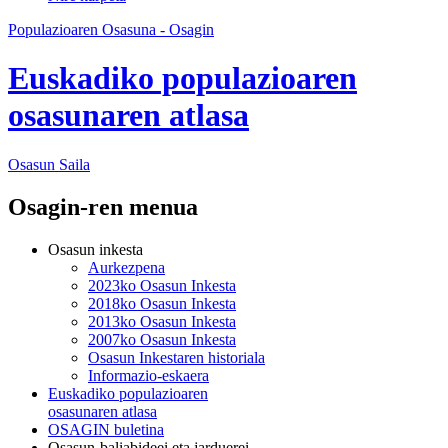
Populazioaren Osasuna - Osagin
Euskadiko populazioaren
osasunaren atlasa
Osasun
Saila
Osagin-ren menua
Osasun inkesta
Aurkezpena
2023ko Osasun Inkesta
2018ko Osasun Inkesta
2013ko Osasun Inkesta
2007ko Osasun Inkesta
Osasun Inkestaren historiala
Informazio-eskaera
Euskadiko populazioaren
osasunaren atlasa
OSAGIN buletina
Osasun-baliabideei eta jarduerei