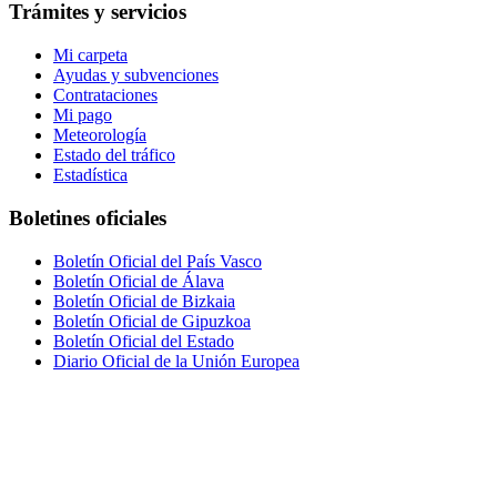
Trámites y servicios
Mi carpeta
Ayudas y subvenciones
Contrataciones
Mi pago
Meteorología
Estado del tráfico
Estadística
Boletines oficiales
Boletín Oficial del País Vasco
Boletín Oficial de Álava
Boletín Oficial de Bizkaia
Boletín Oficial de Gipuzkoa
Boletín Oficial del Estado
Diario Oficial de la Unión Europea