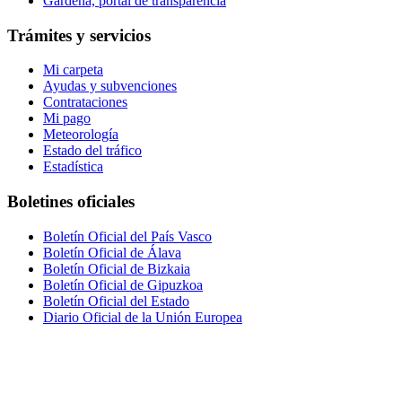
Gardena, portal de transparencia
Trámites y servicios
Mi carpeta
Ayudas y subvenciones
Contrataciones
Mi pago
Meteorología
Estado del tráfico
Estadística
Boletines oficiales
Boletín Oficial del País Vasco
Boletín Oficial de Álava
Boletín Oficial de Bizkaia
Boletín Oficial de Gipuzkoa
Boletín Oficial del Estado
Diario Oficial de la Unión Europea