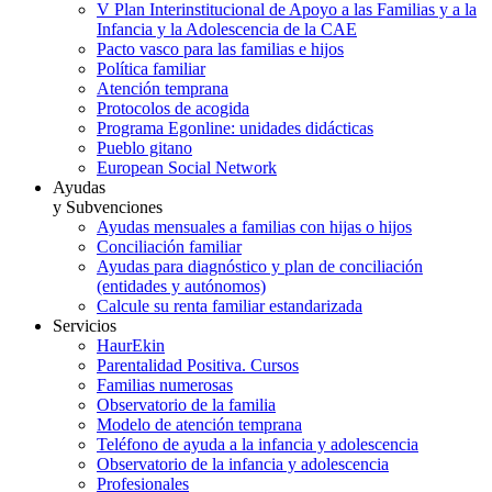
V Plan Interinstitucional de Apoyo a las Familias y a la
Infancia y la Adolescencia de la CAE
Pacto vasco para las familias e hijos
Política familiar
Atención temprana
Protocolos de acogida
Programa Egonline: unidades didácticas
Pueblo gitano
European Social Network
Ayudas
y Subvenciones
Ayudas mensuales a familias con hijas o hijos
Conciliación familiar
Ayudas para diagnóstico y plan de conciliación
(entidades y autónomos)
Calcule su renta familiar estandarizada
Servicios
HaurEkin
Parentalidad Positiva. Cursos
Familias numerosas
Observatorio de la familia
Modelo de atención temprana
Teléfono de ayuda a la infancia y adolescencia
Observatorio de la infancia y adolescencia
Profesionales