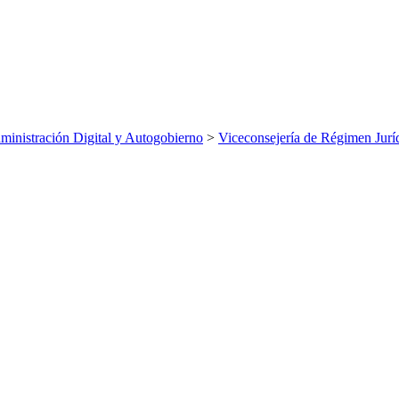
inistración Digital y Autogobierno
>
Viceconsejería de Régimen Jurí