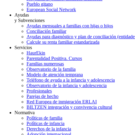
Pueblo gitano
European Social Network
Ayudas
y Subvenciones
Ayudas mensuales a familias con hijas o hijos
Conciliación familiar
Ayudas para diagnóstico y plan de conciliación (entidad
Calcule su renta familiar estandarizada
Servicios
HaurEkin
Parentalidad Positiva. Cursos
Familias numerosas
Observatorio de la familia
Modelo de atención temprana
Teléfono de ayuda a la infancia y adolescencia
Observatorio de la infancia y adolescencia
Profesionales
Parejas de hecho
Red Europea de inmigración ERLAI
BILTZEN integración y convivencia cultural
Normativa
Políticas de familia
Políticas de infancia
Derechos de la infancia
Adopción internacional