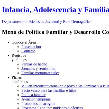
Infancia, Adolescencia y Famili
Departamento de Bienestar, Juventud y Reto Demográfico
Menú de Política Familiar y Desarrollo C
Conoce el Área
Presentación
Contacto
Registros
y trámites
Parejas de hecho
Jornadas y seminarios
Familias monoparentales
Planes
e informes
V Plan Interinstitucional de Apoyo a las Familias y a la 
Pacto vasco para las familias e hijos
Política familiar
Atención temprana
Protocolos de acogida
Programa Egonline: unidades didácticas