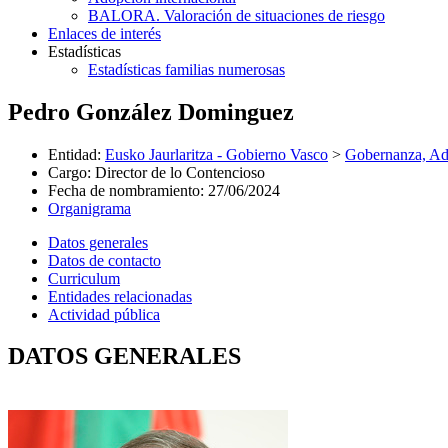
BALORA. Valoración de situaciones de riesgo
Enlaces de interés
Estadísticas
Estadísticas familias numerosas
Pedro González Dominguez
Entidad
:
Eusko Jaurlaritza - Gobierno Vasco
>
Gobernanza, Adm
Cargo
:
Director de lo Contencioso
Fecha de nombramiento
:
27/06/2024
Organigrama
Datos generales
Datos de contacto
Curriculum
Entidades relacionadas
Actividad pública
DATOS GENERALES