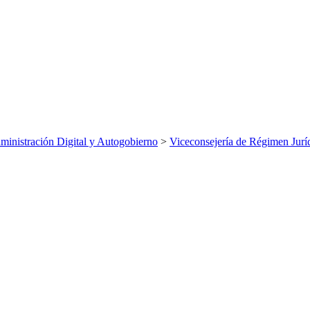
inistración Digital y Autogobierno
>
Viceconsejería de Régimen Jurí