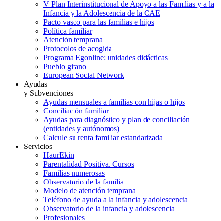
V Plan Interinstitucional de Apoyo a las Familias y a la
Infancia y la Adolescencia de la CAE
Pacto vasco para las familias e hijos
Política familiar
Atención temprana
Protocolos de acogida
Programa Egonline: unidades didácticas
Pueblo gitano
European Social Network
Ayudas
y Subvenciones
Ayudas mensuales a familias con hijas o hijos
Conciliación familiar
Ayudas para diagnóstico y plan de conciliación
(entidades y autónomos)
Calcule su renta familiar estandarizada
Servicios
HaurEkin
Parentalidad Positiva. Cursos
Familias numerosas
Observatorio de la familia
Modelo de atención temprana
Teléfono de ayuda a la infancia y adolescencia
Observatorio de la infancia y adolescencia
Profesionales