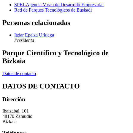
SPRI-Agencia Vasca de Desarrollo Empresarial
Red de Parques Tecnológicos de Euskadi
Personas relacionadas
Itziar Epalza Urkiaga
Presidenta
Parque Científico y Tecnológico de
Bizkaia
Datos de contacto
DATOS DE CONTACTO
Dirección
Ibaizabal, 101
48170 Zamudio
Bizkaia
Teléfono/s