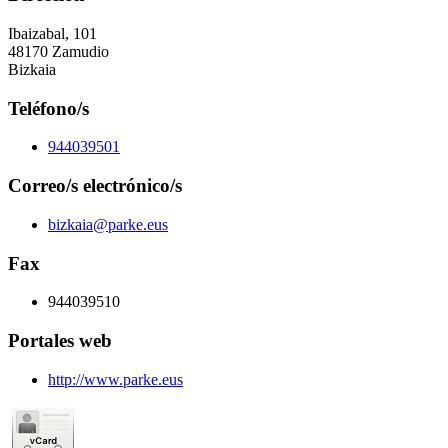
Ibaizabal, 101
48170 Zamudio
Bizkaia
Teléfono/s
944039501
Correo/s electrónico/s
bizkaia@parke.eus
Fax
944039510
Portales web
http://www.parke.eus