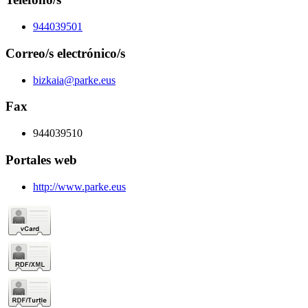
944039501
Correo/s electrónico/s
bizkaia@parke.eus
Fax
944039510
Portales web
http://www.parke.eus