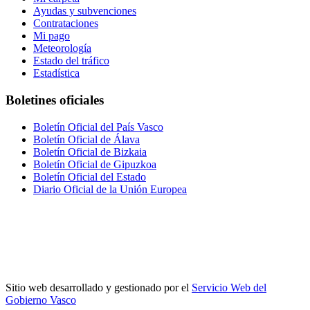
Ayudas y subvenciones
Contrataciones
Mi pago
Meteorología
Estado del tráfico
Estadística
Boletines oficiales
Boletín Oficial del País Vasco
Boletín Oficial de Álava
Boletín Oficial de Bizkaia
Boletín Oficial de Gipuzkoa
Boletín Oficial del Estado
Diario Oficial de la Unión Europea
Sitio web desarrollado y gestionado por el
Servicio Web del
Gobierno Vasco