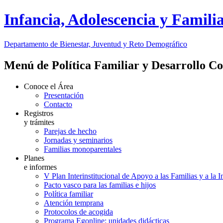
Infancia, Adolescencia y Famili
Departamento de Bienestar, Juventud y Reto Demográfico
Menú de Política Familiar y Desarrollo C
Conoce el Área
Presentación
Contacto
Registros
y trámites
Parejas de hecho
Jornadas y seminarios
Familias monoparentales
Planes
e informes
V Plan Interinstitucional de Apoyo a las Familias y a la 
Pacto vasco para las familias e hijos
Política familiar
Atención temprana
Protocolos de acogida
Programa Egonline: unidades didácticas