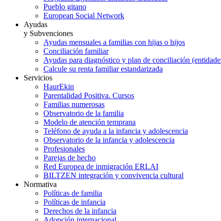
Pueblo gitano
European Social Network
Ayudas
y Subvenciones
Ayudas mensuales a familias con hijas o hijos
Conciliación familiar
Ayudas para diagnóstico y plan de conciliación (entidad
Calcule su renta familiar estandarizada
Servicios
HaurEkin
Parentalidad Positiva. Cursos
Familias numerosas
Observatorio de la familia
Modelo de atención temprana
Teléfono de ayuda a la infancia y adolescencia
Observatorio de la infancia y adolescencia
Profesionales
Parejas de hecho
Red Europea de inmigración ERLAI
BILTZEN integración y convivencia cultural
Normativa
Políticas de familia
Políticas de infancia
Derechos de la infancia
Adopción internacional