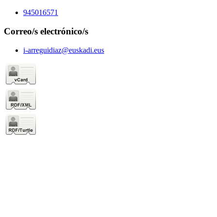
945016571
Correo/s electrónico/s
i-arreguidiaz@euskadi.eus